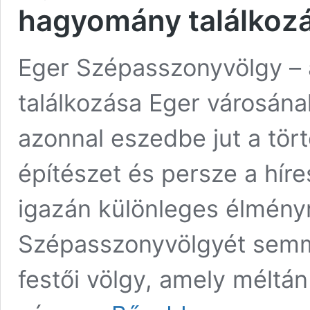
hagyomány találkoz
Eger Szépasszonyvölgy – 
találkozása Eger városána
azonnal eszedbe jut a tör
építészet és persze a híre
igazán különleges élmény
Szépasszonyvölgyét semm
festői völgy, amely méltán 
Eger