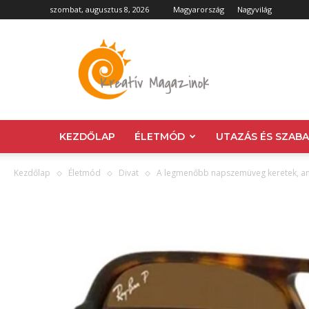
szombat, augusztus 8, 2026
Magyarország
Nagyvilág
Kreatív
Magazin
KEZDŐLAP
ÉLETMÓD
UTAZÁS ÉS SZAB
Kezdőlap
Életmód
Divat
A legmenőbb napszemüveg keretek, amik