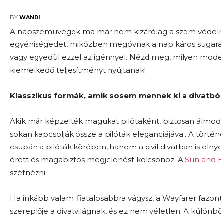
2025-07-28
BY
WANDI
A napszemüvegek ma már nem kizárólag a szem védelmét 
egyéniségedet, miközben megóvnak a nap káros sugarait
vagy egyedül ezzel az igénnyel. Nézd meg, milyen model
kiemelkedő teljesítményt nyújtanak!
Klasszikus formák, amik sosem mennek ki a divatbó
Akik már képzelték magukat pilótaként, biztosan álmodta
sokan kapcsolják össze a pilóták eleganciájával. A tört
csupán a pilóták körében, hanem a civil divatban is elnye
érett és magabiztos megjelenést kölcsönöz. A
Sun and 
szétnézni.
Ha inkább valami fiatalosabbra vágysz, a Wayfarer fazont 
szereplője a divatvilágnak, és ez nem véletlen. A külön