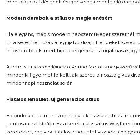
megtalálja az ízlésének és igényeinek megfelelő darabot
Modern darabok a stílusos megjelenésért
Ha elegáns, mégis modern napszemüveget szeretnél ma
Ez a keret nemcsak a legújabb dizájn trendeket követi, 
népszerűbbek, mert hipoallergének és rugalmasak, így k
A retro stílus kedvelőinek a Round Metal is nagyszerű vá
mindenki figyelmét felkelti, aki szereti a nosztalgikus di
mindennapi használat során.
Fiatalos lendület, új generációs stílus
Elgondolkodtál már azon, hogy a klasszikus stílust menn
pontosan ezt kínálja. Ez a keret a klasszikus Wayfarer 
keretekkel, melyek fiatalos lendületet visznek a hagyo