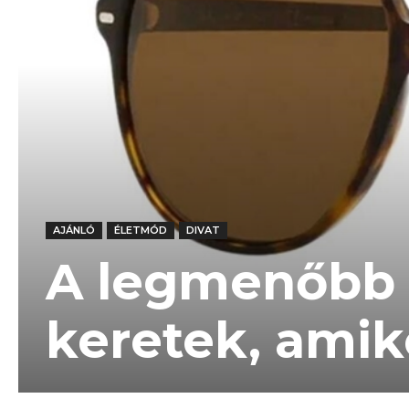
AJÁNLÓ
ÉLETMÓD
DIVAT
A legmenőbb
keretek, amike