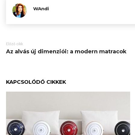
WAndi
Előző cikk
Az alvás új dimenziói: a modern matracok
KAPCSOLÓDÓ CIKKEK