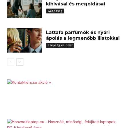
kihívásai és megoldásai
Gazdaság
Lattafa parfümök és nyári
ápolás a legmenőbb illatokkal
Szépség és divat