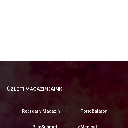
ÜZLETI MAGAZINJAINK
Recreativ Magazin
PortoBalaton
BikeSupport
cMedical