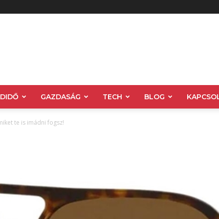
ADIDŐ
GAZDASÁG
TECH
BLOG
KAPCSO
et te is imádni fogsz!