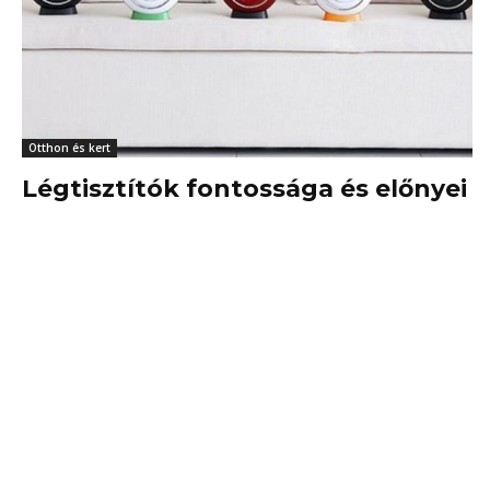
Otthon és kert
Légtisztítók fontossága és előnyei