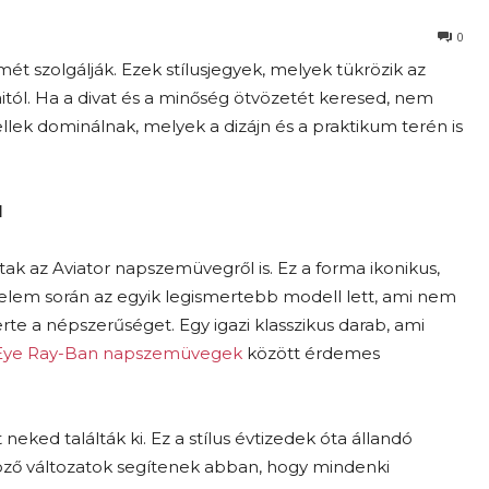
0
szolgálják. Ezek stílusjegyek, melyek tükrözik az
ól. Ha a divat és a minőség ötvözetét keresed, nem
lek dominálnak, melyek a dizájn és a praktikum terén is
l
k az Aviator napszemüvegről is. Ez a forma ikonikus,
énelem során az egyik legismertebb modell lett, ami nem
rte a népszerűséget. Egy igazi klasszikus darab, ami
Eye Ray-Ban napszemüvegek
között érdemes
neked találták ki. Ez a stílus évtizedek óta állandó
böző változatok segítenek abban, hogy mindenki