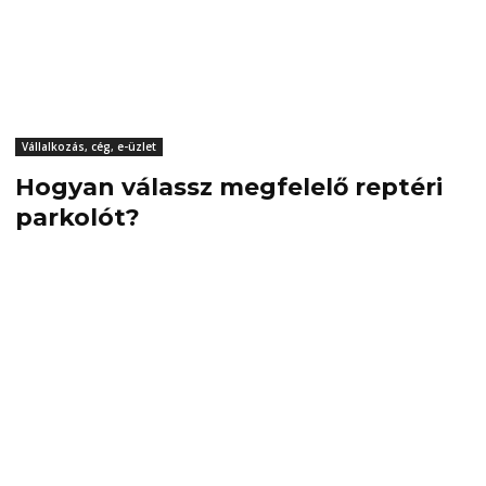
Vállalkozás, cég, e-üzlet
Hogyan válassz megfelelő reptéri
parkolót?