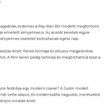
.
gadnak, érdemes a Ray-Ban Bill modellt megfontolni.
de emellett kényelmes is. Az acetát keretek egyre
ényelmes viseletet biztosítanak egész nap.
lasztás lehet. Kerek formája és stílusos megjelenése
vatot. A fém keret pedig tartóssá és megbízhatóvá teszi a
yire feldobja egy modern csavar? A Justin modell
formát vette alapul, és modernizálta nagyobb, merészebb
mányos vonalak közé.