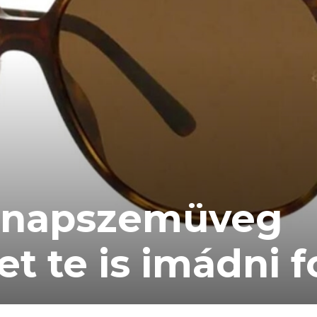
 napszemüveg
t te is imádni f