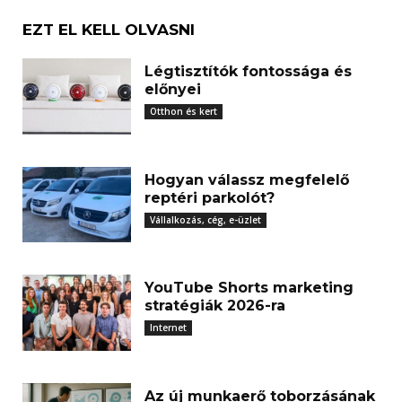
EZT EL KELL OLVASNI
Légtisztítók fontossága és
előnyei
Otthon és kert
Hogyan válassz megfelelő
reptéri parkolót?
Vállalkozás, cég, e-üzlet
YouTube Shorts marketing
stratégiák 2026-ra
Internet
Az új munkaerő toborzásának