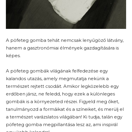
A pöfeteg gomba tehát nemcsak lenyűgöző látvány,
hanem a gasztronómiai élmények gazdagítására is
képes.
A pöfeteg gombák világának felfedezése egy
kalandos utazás, amely megmutatja nekünk a
természet rejtett csodáit. Amikor legközelebb egy
erdőben jársz, ne feledd, hogy ezek a különleges
gombák is a környezeted részei. Figyeld meg őket,
tanulmányozd a formáikat és a színeiket, és merülj el
a természet varázslatos világában! Ki tudja, talán egy
pöfeteg gomba megpillantása lesz az, ami inspirál