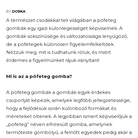
2024-10-06
BY
DORKA
A természet csodákkal teli világában a pöfeteg
gombák egy igazi különlegességet képviselnek. A
gombák sokszínűsége és változatossága lenyűgöző,
de a pöfetegek különösen figyelemfelkeltőek.
Nézzük meg, mit is tudhatunk róluk, és miért
érdemes a figyelmünket rájuk irányítani!
Mi is az a pöfeteg gomba?
A pöfeteg gombák a gombák egyik érdekes
csoportját képezik, amelyek legfőbb jellegzetessége,
hogy a fejlődésük során különböző formákat és
méreteket öltenek. A legjobban ismert képviselőjük a
„pöfeteg” néven elhíresült gomba, amelynek
termőteste gömbölyű, a felnőtt egyedek pedig akár a