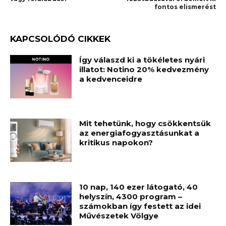
fontos elismerést
KAPCSOLÓDÓ CIKKEK
Így válaszd ki a tökéletes nyári
illatot: Notino 20% kedvezmény
a kedvenceidre
Mit tehetünk, hogy csökkentsük
az energiafogyasztásunkat a
kritikus napokon?
10 nap, 140 ezer látogató, 40
helyszín, 4300 program –
számokban így festett az idei
Művészetek Völgye