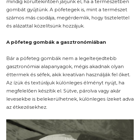
mindig körültekintően járjunk el, ha a természetben
gombát gyűjtünk. A pöfetegek is, mint a természet
számos más csodája, megérdemlik, hogy tisztelettel
és alázattal közelítsünk hozzájuk.
A pöfeteg gombák a gasztronómiában
Bár a pöfeteg gombák nem a legelterjedtebb
gasztronómiai alapanyagok, mégis akadnak olyan
éttermek és séfek, akik kreatívan használják fel őket.
Az ízük és textúrájuk különleges élményt nyújt, ha
megfelelően készítik el. Sütve, párolva vagy akár
levesekbe is belekerülhetnek, különleges ízeket adva
az étkezésekhez.