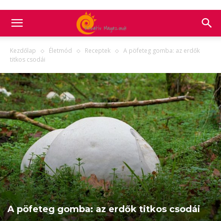
Kezdőlap
Életmód
Receptek
A pöfeteg gomba: az erdők
titkos csodái
A pöfeteg gomba: az erdők titkos csodái