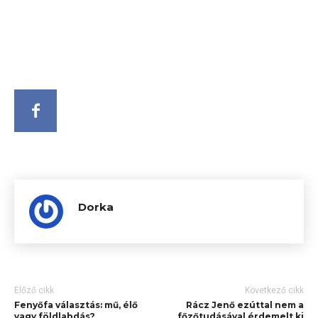
Dorka
Előző cikk
Következő cikk
Fenyőfa választás: mű, élő
Rácz Jenő ezúttal nem a
vagy földlabdás?
főzőtudásával érdemelt ki