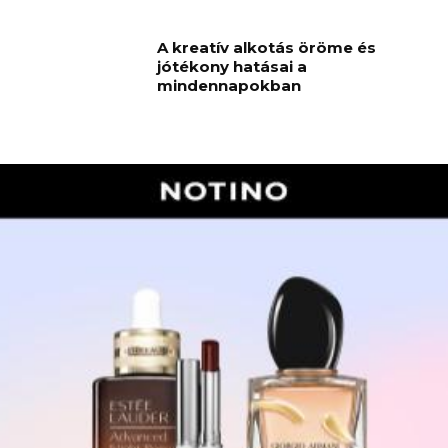
A kreatív alkotás öröme és
jótékony hatásai a
mindennapokban