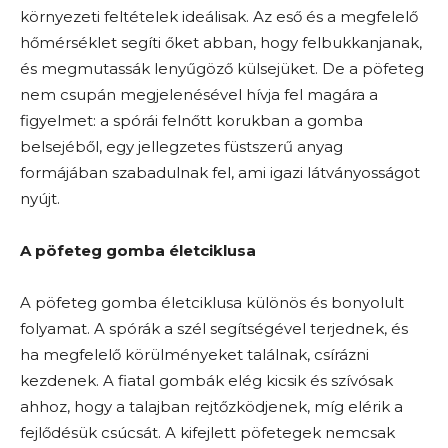
környezeti feltételek ideálisak. Az eső és a megfelelő
hőmérséklet segíti őket abban, hogy felbukkanjanak,
és megmutassák lenyűgöző külsejüket. De a pöfeteg
nem csupán megjelenésével hívja fel magára a
figyelmet: a spórái felnőtt korukban a gomba
belsejéből, egy jellegzetes füstszerű anyag
formájában szabadulnak fel, ami igazi látványosságot
nyújt.
A pöfeteg gomba életciklusa
A pöfeteg gomba életciklusa különös és bonyolult
folyamat. A spórák a szél segítségével terjednek, és
ha megfelelő körülményeket találnak, csírázni
kezdenek. A fiatal gombák elég kicsik és szívósak
ahhoz, hogy a talajban rejtőzködjenek, míg elérik a
fejlődésük csúcsát. A kifejlett pöfetegek nemcsak