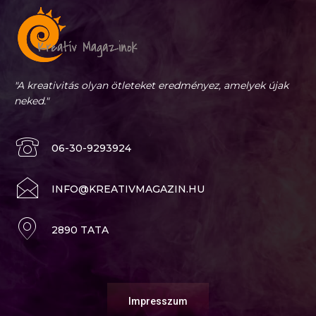
"A kreativitás olyan ötleteket eredményez, amelyek újak
neked."
06-30-9293924
INFO@KREATIVMAGAZIN.HU
2890 TATA
Impresszum