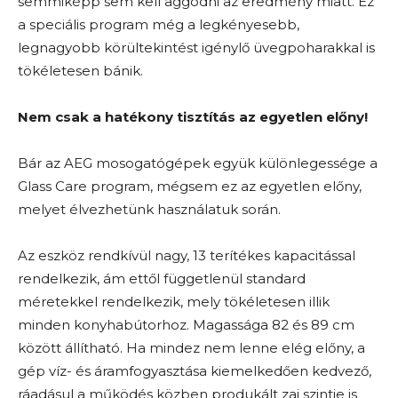
semmiképp sem kell aggódni az eredmény miatt. Ez
a speciális program még a legkényesebb,
legnagyobb körültekintést igénylő üvegpoharakkal is
tökéletesen bánik.
Nem csak a hatékony tisztítás az egyetlen előny!
Bár az AEG mosogatógépek együk különlegessége a
Glass Care program, mégsem ez az egyetlen előny,
melyet élvezhetünk használatuk során.
Az eszköz rendkívül nagy, 13 terítékes kapacitással
rendelkezik, ám ettől függetlenül standard
méretekkel rendelkezik, mely tökéletesen illik
minden konyhabútorhoz. Magassága 82 és 89 cm
között állítható. Ha mindez nem lenne elég előny, a
gép víz- és áramfogyasztása kiemelkedően kedvező,
ráadásul a működés közben produkált zaj szintje is