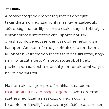
2024-12-16
BY
DORKA
A mosogatógépek rengeteg időt és energiát
takaríthatnak meg számunkra, az így felszabaduló
időt pedig arra fordítjuk, amire csak akarjuk. Tölthetjük
a szabadidőt a szeretteinkkel, sportolhatunk,
olvashatunk, de egyszerűen csak pihenhetünk is a
kanapén. Amikor már megszoktuk ezt a rendszert,
különösen kellemetlen lehet szembesülni azzal, hogy
nem jól tisztít a gép. A mosogatógépből kivett
piszkos poharak extra munkát jelentenek, amit valljuk
be, mindenki utál.
Ha nem akarsz ilyen problémákkal küszködni, a
markabolt.hu AEG mosogatógépei
között érdemes
szétnézned. Ezek az eszközök még akkor is
tökéletesen távolítják el a szennyeződéseket, amikor