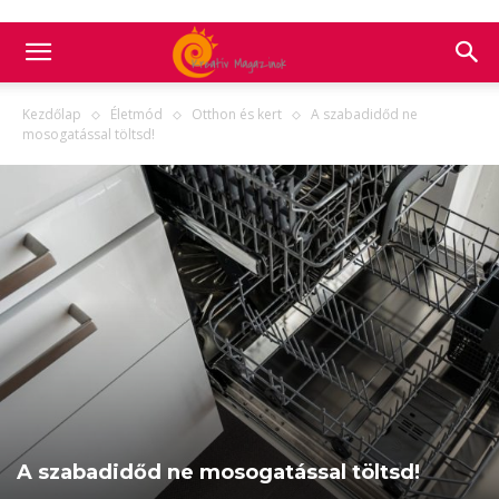
Kezdőlap
Életmód
Otthon és kert
A szabadidőd ne
mosogatással töltsd!
A szabadidőd ne mosogatással töltsd!