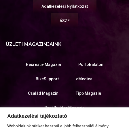
Adatkezelesi Nyilatkozat
ÁSZF
ÜZLETI MAGAZINJAINK
Recreativ Magazin
PortoBalaton
BikeSupport
cMedical
Család Magazin
Tipp Magazin
Best Builder Magazin
Adatkezelési tájékoztató
KIADÓ WEBOLDALA
Weboldalunk sütiket használ a jobb felhasználói élmény