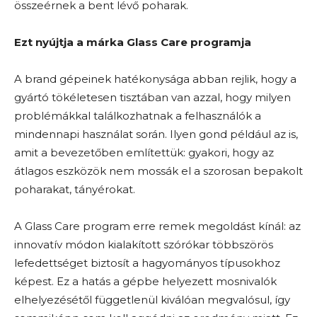
összeérnek a bent lévő poharak.
Ezt nyújtja a márka Glass Care programja
A brand gépeinek hatékonysága abban rejlik, hogy a
gyártó tökéletesen tisztában van azzal, hogy milyen
problémákkal találkozhatnak a felhasználók a
mindennapi használat során. Ilyen gond például az is,
amit a bevezetőben említettük: gyakori, hogy az
átlagos eszközök nem mossák el a szorosan bepakolt
poharakat, tányérokat.
A Glass Care program erre remek megoldást kínál: az
innovatív módon kialakított szórókar többszörös
lefedettséget biztosít a hagyományos típusokhoz
képest. Ez a hatás a gépbe helyezett mosnivalók
elhelyezésétől függetlenül kiválóan megvalósul, így