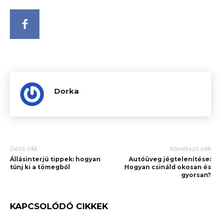
Dorka
Előző cikk
Következő cikk
Állásinterjú tippek: hogyan
Autóüveg jégtelenítése:
tűnj ki a tömegből
Hogyan csináld okosan és
gyorsan?
KAPCSOLÓDÓ CIKKEK