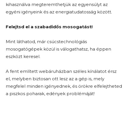
kihasználva megteremthetjük az egyensúlyt az
egyéni igényeink és az energiatudatosság között.
Felejtsd el a szabadidős mosogatást!
Mint láthatod, már csúcstechnológiás
mosogatógépek közül is válogathatsz, ha éppen
eszközt keresel.
A fent említett webáruházban széles kínálatot érsz
el, melyben biztosan ott lesz az a gép is, mely
megfelel minden igényednek, és örökre elfelejtheted
a piszkos poharak, edények problémáját!