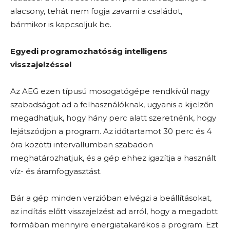
alacsony, tehát nem fogja zavarni a családot,
bármikor is kapcsoljuk be.
Egyedi programozhatóság intelligens
visszajelzéssel
Az AEG ezen típusú mosogatógépe rendkívül nagy
szabadságot ad a felhasználóknak, ugyanis a kijelzőn
megadhatjuk, hogy hány perc alatt szeretnénk, hogy
lejátszódjon a program. Az időtartamot 30 perc és 4
óra közötti intervallumban szabadon
meghatározhatjuk, és a gép ehhez igazítja a használt
víz- és áramfogyasztást.
Bár a gép minden verzióban elvégzi a beállításokat,
az indítás előtt visszajelzést ad arról, hogy a megadott
formában mennyire energiatakarékos a program. Ezt