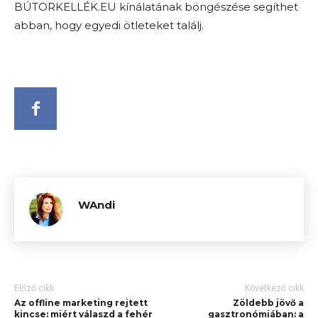
BÚTORKELLÉK.EU kínálatának böngészése segíthet
abban, hogy egyedi ötleteket találj.
WAndi
Előző cikk
Következő cikk
Az offline marketing rejtett
Zöldebb jövő a
kincse: miért válaszd a fehér
gasztronómiában: a