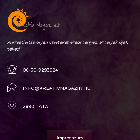
"A kreativitás olyan ötleteket eredményez, amelyek újak
neked."
06-30-9293924
INFO@KREATIVMAGAZIN.HU
2890 TATA
Impresszum