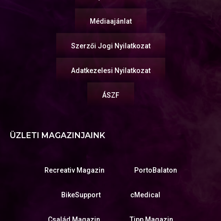
Médiaajánlat
Szerzői Jogi Nyilatkozat
Adatkezelesi Nyilatkozat
ÁSZF
ÜZLETI MAGAZINJAINK
Recreativ Magazin
PortoBalaton
BikeSupport
cMedical
Család Magazin
Tipp Magazin