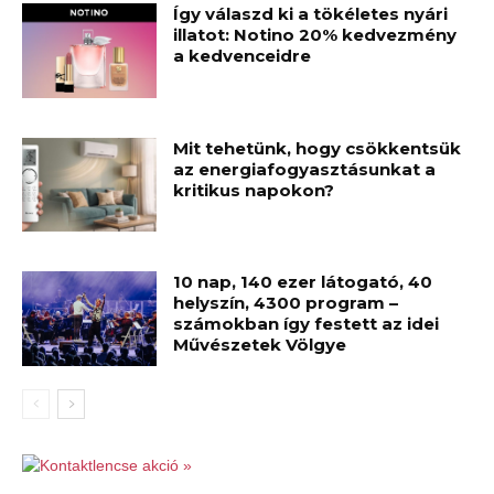
Így válaszd ki a tökéletes nyári
illatot: Notino 20% kedvezmény
a kedvenceidre
Mit tehetünk, hogy csökkentsük
az energiafogyasztásunkat a
kritikus napokon?
10 nap, 140 ezer látogató, 40
helyszín, 4300 program –
számokban így festett az idei
Művészetek Völgye