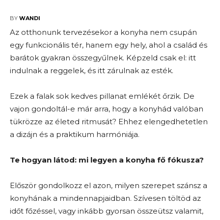
2025-10-27
BY
WANDI
Az otthonunk tervezésekor a konyha nem csupán
egy funkcionális tér, hanem egy hely, ahol a család és
barátok gyakran összegyűlnek. Képzeld csak el: itt
indulnak a reggelek, és itt zárulnak az esték.
Ezek a falak sok kedves pillanat emlékét őrzik. De
vajon gondoltál-e már arra, hogy a konyhád valóban
tükrözze az életed ritmusát? Ehhez elengedhetetlen
a dizájn és a praktikum harmóniája.
Te hogyan látod: mi legyen a konyha fő fókusza?
Először gondolkozz el azon, milyen szerepet szánsz a
konyhának a mindennapjaidban. Szívesen töltöd az
időt főzéssel, vagy inkább gyorsan összeütsz valamit,