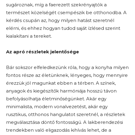
sugároznak, míg a faerezett szekrényajtók a
természet közelségét csempészik be otthonodba. A
kérdés csupán az, hogy milyen hatást szeretnél
elérni, és ehhez hogyan tudod saját ízlésed szerint
kialakítani a tereket.
Az apró részletek jelentősége
Bár sokszor elfeledkezünk róla, hogy a konyha milyen
fontos része az életünknek, lényeges, hogy mennyire
érezzük jól magunkat ebben a térben. A színek,
anyagok és kiegészítők harmóniája hosszú távon
befolyásolhatja életminőségünket. Akár egy
minimalista, modern vonalvezetést, akár egy
rusztikus, otthonos hangulatot szeretnél, a részletek
megválasztása döntő fontosságú. A lakberendezési
trendekben való eligazodás kihívás lehet, de a