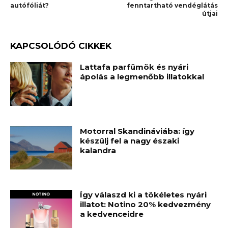
autófóliát?
fenntartható vendéglátás
útjai
KAPCSOLÓDÓ CIKKEK
Lattafa parfümök és nyári
ápolás a legmenőbb illatokkal
Motorral Skandináviába: így
készülj fel a nagy északi
kalandra
Így válaszd ki a tökéletes nyári
illatot: Notino 20% kedvezmény
a kedvenceidre