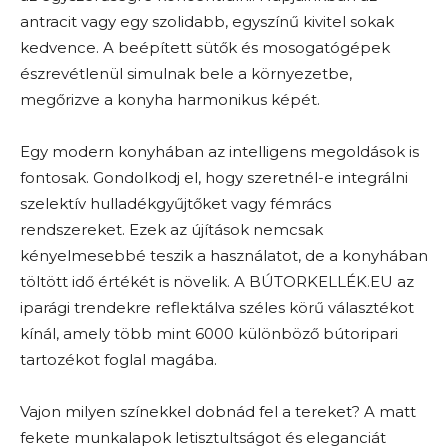
antracit vagy egy szolidabb, egyszínű kivitel sokak
kedvence. A beépített sütők és mosogatógépek
észrevétlenül simulnak bele a környezetbe,
megőrizve a konyha harmonikus képét.
Egy modern konyhában az intelligens megoldások is
fontosak. Gondolkodj el, hogy szeretnél-e integrálni
szelektív hulladékgyűjtőket vagy fémrács
rendszereket. Ezek az újítások nemcsak
kényelmesebbé teszik a használatot, de a konyhában
töltött idő értékét is növelik. A BÚTORKELLÉK.EU az
iparági trendekre reflektálva széles körű választékot
kínál, amely több mint 6000 különböző bútoripari
tartozékot foglal magába.
Vajon milyen színekkel dobnád fel a tereket? A matt
fekete munkalapok letisztultságot és eleganciát