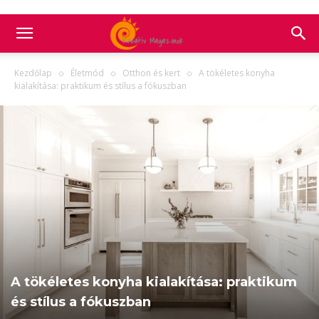
Kezdőlap
Életmód
Otthon és kert
A tökéletes konyha
kialakítása: praktikum és stílus a fókuszban
A tökéletes konyha kialakítása: praktikum
és stílus a fókuszban