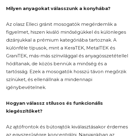
Milyen anyagokat válasszunk a konyhába?
Az olasz Elleci gránit mosogatók megérdemlik a
figyelmet, hiszen kiváló minőségükkel és különleges
dizánjukkal a prémium kategóriába tartoznak. A
különféle típusok, mint a KeraTEK, MetalTEK és
GraniTEK, más-más színvilággal és anyagösszetétellel
hódítanak, de közös bennük a minőség és a
tartósság. Ezek a mosogatók hosszú távon megőrzik
színüket, és ellenállnak a mindennapi
igénybevételnek.
Hogyan válassz stílusos és funkcionális
kiegészítőket?
Az ajtófrontok és bútorajtók kiválasztásakor érdemes
az egyszerűségre koncentrálni. Napjainkban az