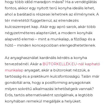
hogy több időd maradjon másra? Ha a vendéglátás
fontos, akkor egy nyitott terű konyha ideális lehet,
ahol a barátaid is részesei lehetnek az élménynek. A
tér méretétől függetlenül, az elrendezés
kulcsszerepet kap. Akár egy apró sarok, akár több
négyzetméteres alapterület, a modern konyhák
alapvető elemei – mint a munkalap, a főzőlap és a
hűtő – minden koncepcióban elengedhetetlenek.
Az anyaghasználat kardinális kérdés a konyha
tervezésénél. Akár a
BÚTORKELLÉK.EU-nál kapható
munkalap
anyagait, akár a bútorokat nézzük, a
tartósság és a praktikum kulcsfontosságú. Talán már
gondoltál arra, hogy a postforming anyagoknak
milyen sokrétű alkalmazási lehetőségeik vannak?
Erős, tartós alternatívaként szolgálnak, a legtöbb
konyhában remekül megállják a helyüket.