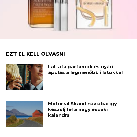
EZT EL KELL OLVASNI
Lattafa parfümök és nyári
ápolás a legmenőbb illatokkal
Motorral Skandináviába: így
készülj fel a nagy északi
kalandra