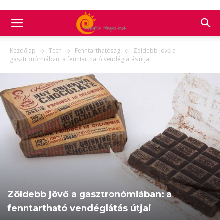
Kezdőlap
Tech
Fenntarthatóság
Zöldebb jövő a
gasztronómiában: a fenntartható vendéglátás útjai
Zöldebb jövő a gasztronómiában: a
fenntartható vendéglátás útjai