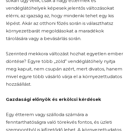
sokan úgy vélik, csak a nagy éttermek és
vendéglátóhelyek képesek jelentős változásokat
elérni, az igazság az, hogy mindenki tehet egy kis
lépést. Akár az otthoni főzés során is választhatsz
környezetbarát megoldásokat a maradékok
tárolására vagy a bevásárlás során.
Szerinted mekkora változást hozhat egyetlen ember
döntése? Egyre több „zöld” vendéglátóhely nyitja
meg kapuit, nem csupán azért, mert divatos, hanem
mivel egyre több vásárló várja el a környezettudatos
hozzáállást.
Gazdasági előnyök és erkölcsi kérdések
Egy étterem vagy szálloda számára a
fenntarthatóságra való törekvés fontos, és üzleti
szempontból is kifizetődő lehet. A környezettudatos