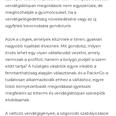
vendéglátóipari megoldások nem egyszerűek, de
meghozhatják a gyümölcsüket, ha a
vendégelégedettség növekedésére vagy az új
ügyfelek bevonzására gondolunk.
Azok a cégek, amelyek kitűnnek e téren, gyakran
nagyobb lojalitást élveznek. Mit gondolsz, milyen
érzés lehet egy olyan vállalkozást vezetni, amely
nemcsak a profitot, hanem a bolygó jövőjét is szem
előtt tartja? A hűséges vásárlók egyre inkább a
fenntarthatóság alapján választanak, és a PacknGo is
tudatosan alkalmazkodik ehhez a váltáshoz, egyre
több környezetbarát megoldással igyekszik
megfelelni az éttermi és vendéglátóipari szereplők
elvárásainak.
A változó vendégigények, a szigorodó szabályozások