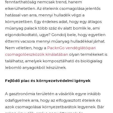
fenntarthatóság nemcsak trend, hanem
elkerülhetetlen. Az ételeink csomagolása jelentős
hatással van arra, mennyi hulladék végzi a
környezetben. Egy érdekes adat, hogy egy átlagos
műanyag palack több száz év alatt bomlik le, ami
elgondolkodtató, ugye? Gondolj bele, hogy egyetlen
éttermi vacsora mennyi műanyag hulladékkal járhat.
Nem véletlen, hogy a
PacknGo vendéglátóipari
csomagolóeszközök kínálatában
olyan termékeket is
találhatsz, amelyek komposztálható és biológiailag
lebomló anyagokból készülnek.
Fejlődő piac és környezetvédelmi igények
A gasztronómia területén a vásárlók egyre inkább
odafigyelnek arra, hogy az elfogyasztott ételeik és
azok csomagolásai környezetbarátok legyenek. Bár