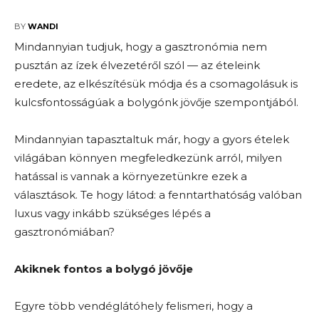
2025-10-27
BY
WANDI
Mindannyian tudjuk, hogy a gasztronómia nem
pusztán az ízek élvezetéről szól — az ételeink
eredete, az elkészítésük módja és a csomagolásuk is
kulcsfontosságúak a bolygónk jövője szempontjából.
Mindannyian tapasztaltuk már, hogy a gyors ételek
világában könnyen megfeledkezünk arról, milyen
hatással is vannak a környezetünkre ezek a
választások. Te hogy látod: a fenntarthatóság valóban
luxus vagy inkább szükséges lépés a
gasztronómiában?
Akiknek fontos a bolygó jövője
Egyre több vendéglátóhely felismeri, hogy a