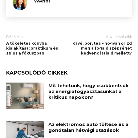
WAndi
Előző cikk
Következő cikk
A tökéletes konyha
Kávé, bor, tea – hogyan őrizd
kialakítása: praktikum és
meg a fogaid szépségét
stílus a fókuszban
kedvenc italaid mellett?
KAPCSOLÓDÓ CIKKEK
Mit tehetünk, hogy csökkentsük
az energiafogyasztásunkat a
kritikus napokon?
Az elektromos autó töltése és a
gondtalan hétvégi utazások