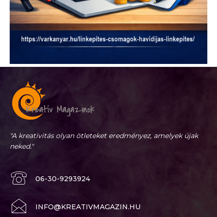
"A kreativitás olyan ötleteket eredményez, amelyek újak
neked."
06-30-9293924
INFO@KREATIVMAGAZIN.HU