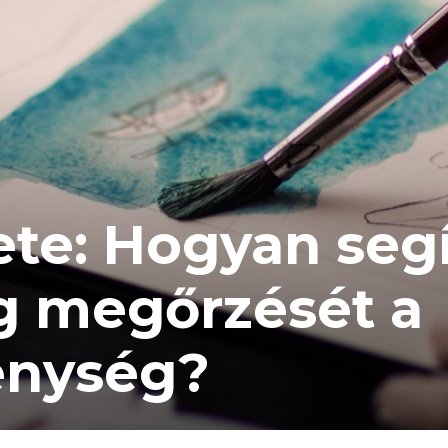
te: Hogyan segí
ég megőrzését a
enység?