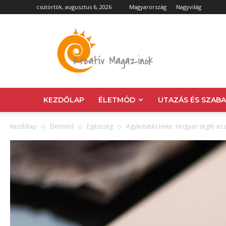
csütörtök, augusztus 6, 2026
Magyarország
Nagyvilág
Kreatív
Magazin
KEZDŐLAP
ÉLETMÓD
UTAZÁS ÉS SZAB
Kezdőlap
Életmód
Egészség
Agykutatás Hete: Hogyan segíti az 