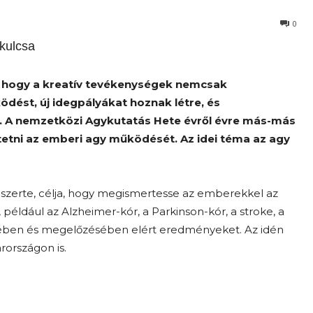
0
kulcsa
, hogy a kreatív tevékenységek nemcsak
dést, új idegpályákat hoznak létre, és
. A nemzetközi Agykutatás Hete évről évre más-más
etni az emberi agy működését. Az idei téma az agy
zerte, célja, hogy megismertesse az emberekkel az
 például az Alzheimer-kór, a Parkinson-kór, a stroke, a
lésében és megelőzésében elért eredményeket. Az idén
országon is.