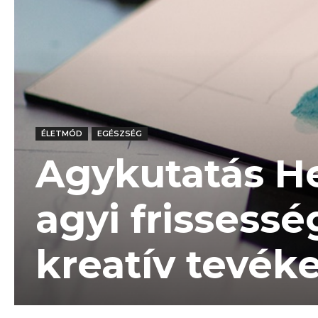
ÉLETMÓD
EGÉSZSÉG
Agykutatás He
agyi frissess
kreatív tevék