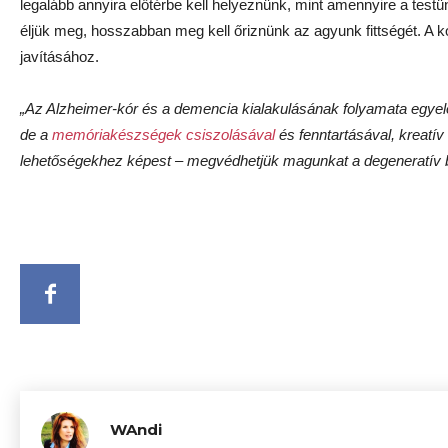
legalább annyira előtérbe kell helyeznünk, mint amennyire a testü
éljük meg, hosszabban meg kell őriznünk az agyunk fittségét. A ko
javításához.
„Az Alzheimer-kór és a demencia kialakulásának folyamata egyelő
de a
memóriakészségek csiszolásával
és fenntartásával, kreatí
lehetőségekhez képest – megvédhetjük magunkat a degeneratív b
WAndi