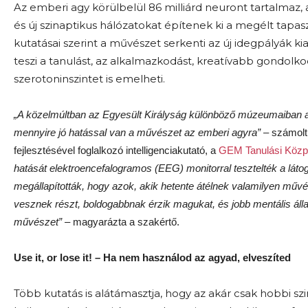
Az emberi agy körülbelül 86 milliárd neuront tartalmaz
és új szinaptikus hálózatokat építenek ki a megélt tapa
kutatásai szerint a művészet serkenti az új idegpályák ki
teszi a tanulást, az alkalmazkodást, kreatívabb gondolko
szerotoninszintet is emelheti.
„A közelmúltban az Egyesült Királyság különböző múzeumaiban agy
mennyire jó hatással van a művészet az emberi agyra”
– számolt 
fejlesztésével foglalkozó intelligenciakutató, a
GEM Tanulási Közp
hatását elektroencefalogramos (EEG) monitorral tesztelték a láto
megállapították, hogy azok, akik hetente átélnek valamilyen mű
vesznek részt, boldogabbnak érzik magukat, és jobb mentális áll
művészet”
– magyarázta a szakértő.
Use it, or lose it! – Ha nem használod az agyad, elveszíted
Több kutatás is alátámasztja, hogy az akár csak hobbi