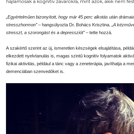
hajlamosak a kognitív zavarokra, mint azok, akik nem fes
„Egyértelműen bizonyított, hogy már 45 perc alkotás után drámai
stresszhormon”
– hangsúlyozta Dr. Bohács Krisztina.
„A kézműve
stresszt, a szorongást és a depressziót”
– tette hozzá.
A szakértő szerint az új, ismeretlen készségek elsajátítása, pél
elkezdett nyelvtanulás is, magas szintű kognitív folyamatok aktiv
fizikai aktivitás, például a tánc vagy a zeneterápia, javíthatja a m
demenciában szenvedőket is.