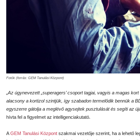
Fotók (forrás: GEM Tanulási Központ)
„Az úgynevezett „superagers’ csoport tagjai, vagyis a magas kort
alacsony a kortizol szintjük, így szabadon termelődik bennük a 
egyszerre gátolja a meglévő agysejtek pusztulását és segíti az új
hívta fel a figyelmet az intelligenciakutató.
A
GEM Tanulási Központ
szakmai vezetője szerint, ha a lehető 