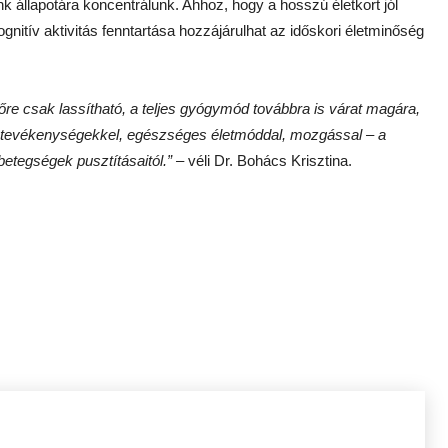
nk állapotára koncentrálunk. Ahhoz, hogy a hosszú életkort jól
gnitív aktivitás fenntartása hozzájárulhat az időskori életminőség
re csak lassítható, a teljes gyógymód továbbra is várat magára,
v tevékenységekkel, egészséges életmóddal, mozgással – a
etegségek pusztításaitól.” –
véli Dr. Bohács Krisztina.