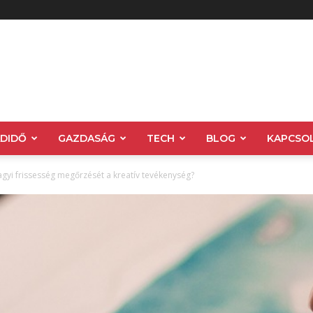
ADIDŐ
GAZDASÁG
TECH
BLOG
KAPCSO
agyi frissesség megőrzését a kreatív tevékenység?