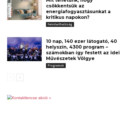
Mit tehetünk, hogy
csökkentsük az
energiafogyasztásunkat a
kritikus napokon?
Fenntarthatóság
10 nap, 140 ezer látogató, 40
helyszín, 4300 program –
számokban így festett az idei
Művészetek Völgye
Programok