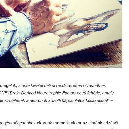
 megélők, szinte kivétel nélkül rendszeresen olvasnak és
BDNF (Brain-Derived Neurotrophic Factor) nevű fehérje, amely
ak születését, a neuronok közötti kapcsolatok kialakulását” –
legegészségesebbek akarunk maradni, akkor az elménk edzését