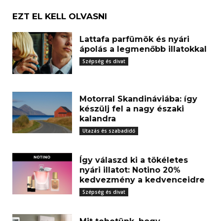
EZT EL KELL OLVASNI
Lattafa parfümök és nyári
ápolás a legmenőbb illatokkal
Szépség és divat
Motorral Skandináviába: így
készülj fel a nagy északi
kalandra
Utazás és szabadidő
Így válaszd ki a tökéletes
nyári illatot: Notino 20%
kedvezmény a kedvenceidre
Szépség és divat