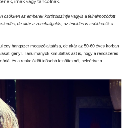
tenek, írnak vagy táncolnak.
an csökken az emberek kortizolszintje vagyis a felhalmozódott
skedés, de akár a zenehallgatás, az éneklés is csökkentik a
dául egy hangszer megszólaltatása, de akár az 50-60 éves korban
álását igényli. Tanulmányok kimutatták azt is, hogy a rendszeres
emóriát és a reakcióidőt idősebb felnőtteknél, beleértve a