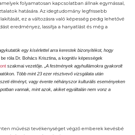
, amelyek folyamatosan kapcsolatban állnak egymással,
sztalatok hatására. Az idegtudomány legfrissebb
alakítását, ez a változásra való képesség pedig lehetővé
dást eredményez, lassítja a hanyatlást és még a
kutatók egy kísérlettel arra kerestek bizonyítékot, hogy
be róla Dr. Bohács Krisztina, a kognitív képességek
ont
szakmai vezetője.
„A festmények agyhullámokra gyakorolt
gatókon. Több mint 23 ezer résztvevő vizsgálata után
vészeti élményt, vagy évente néhányszor kulturális eseményeken
apotban vannak, mint azok, akiket egyáltalán nem vonz a
 szinten művészi tevékenységet végző emberek kevésbé