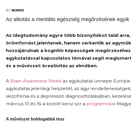
2025-03-06
BY
WANDI
Az alkotás a mentális egészség megőrzésének egyik 
Az idegtudomány egyre több bizonyítékot talál arra
örömforrást jelentenek, hanem serkentik az agyműkö
hozzájárulnak a kognitív képességek megőrzéséhez
agykutatással kapcsolatos témával segít megismert
és a művészet: kreativitás az elmében.
A
Brain Awareness Week
az agykutatás ünnepe Európa-s
agykutatás jelenlegi helyzetét, az agyi rendellenességek,
skizofrénia és a depresszió diagnosztizálásában, keze
március 10 és 16-a között kerül sor a
programokra
Magyar
A művészet boldogabbá tesz