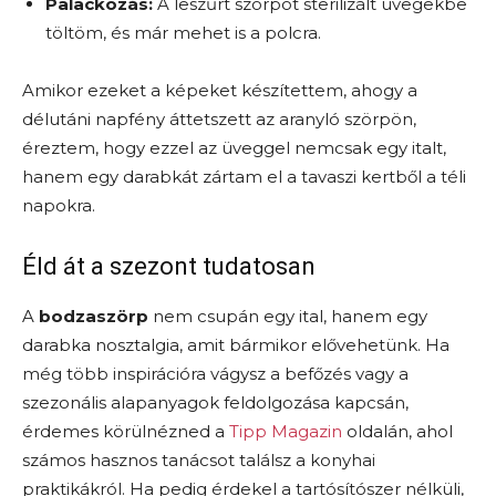
Palackozás:
A leszűrt szörpöt sterilizált üvegekbe
töltöm, és már mehet is a polcra.
Amikor ezeket a képeket készítettem, ahogy a
délutáni napfény áttetszett az aranyló szörpön,
éreztem, hogy ezzel az üveggel nemcsak egy italt,
hanem egy darabkát zártam el a tavaszi kertből a téli
napokra.
Éld át a szezont tudatosan
A
bodzaszörp
nem csupán egy ital, hanem egy
darabka nosztalgia, amit bármikor elővehetünk. Ha
még több inspirációra vágysz a befőzés vagy a
szezonális alapanyagok feldolgozása kapcsán,
érdemes körülnézned a
Tipp Magazin
oldalán, ahol
számos hasznos tanácsot találsz a konyhai
praktikákról. Ha pedig érdekel a tartósítószer nélküli,