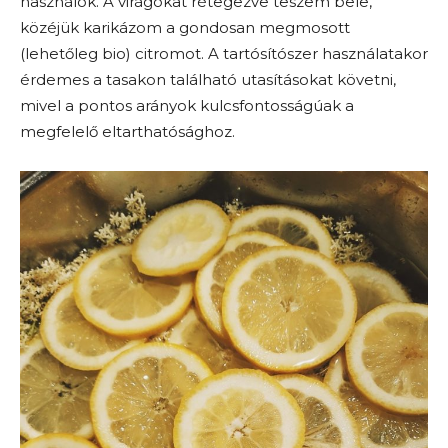
használok. A virágokat rétegezve teszem bele,
közéjük karikázom a gondosan megmosott
(lehetőleg bio) citromot. A tartósítószer használatakor
érdemes a tasakon található utasításokat követni,
mivel a pontos arányok kulcsfontosságúak a
megfelelő eltarthatósághoz.