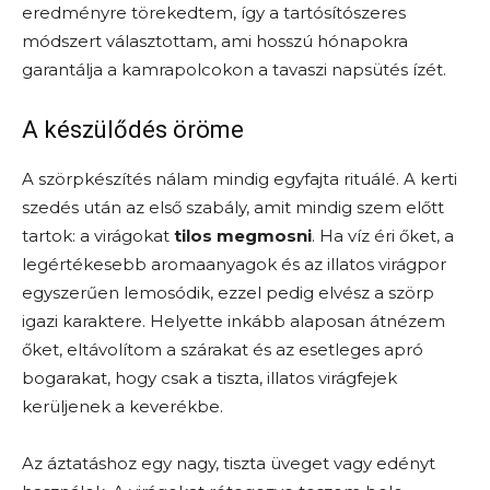
eredményre törekedtem, így a tartósítószeres
módszert választottam, ami hosszú hónapokra
garantálja a kamrapolcokon a tavaszi napsütés ízét.
A készülődés öröme
A szörpkészítés nálam mindig egyfajta rituálé. A kerti
szedés után az első szabály, amit mindig szem előtt
tartok: a virágokat
tilos megmosni
. Ha víz éri őket, a
legértékesebb aromaanyagok és az illatos virágpor
egyszerűen lemosódik, ezzel pedig elvész a szörp
igazi karaktere. Helyette inkább alaposan átnézem
őket, eltávolítom a szárakat és az esetleges apró
bogarakat, hogy csak a tiszta, illatos virágfejek
kerüljenek a keverékbe.
Az áztatáshoz egy nagy, tiszta üveget vagy edényt