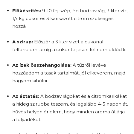
Előkészítés:
9-10 fej szép, ép bodzavirág, 3 liter víz,
1,7 kg cukor és 3 karikázott citrom szükséges
hozzá.
A szirup:
Először a 3 liter vizet a cukorral
felforralom, amíg a cukor teljesen fel nem oldódik.
Az ízek összehangolása:
A tűzről levéve
hozzáadom a tasak tartalmát, jól elkeverem, majd
hagyom kihűlni.
Az áztatás:
A bodzavirágokat és a citromkarikákat
a hideg szirupba teszem, és legalább 4-5 napon át,
hűvös helyen érlelem, hogy minden aroma átjárja
a folyadékot.