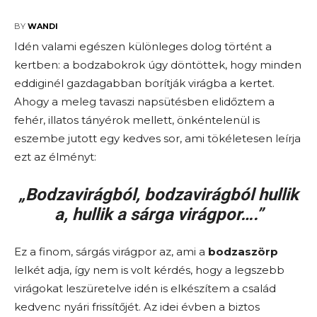
2026-05-26
BY
WANDI
Idén valami egészen különleges dolog történt a
kertben: a bodzabokrok úgy döntöttek, hogy minden
eddiginél gazdagabban borítják virágba a kertet.
Ahogy a meleg tavaszi napsütésben elidőztem a
fehér, illatos tányérok mellett, önkéntelenül is
eszembe jutott egy kedves sor, ami tökéletesen leírja
ezt az élményt:
„
Bodzavirágból, bodzavirágból hullik
a, hullik a sárga virágpor
….”
Ez a finom, sárgás virágpor az, ami a
bodzaszörp
lelkét adja, így nem is volt kérdés, hogy a legszebb
virágokat leszüretelve idén is elkészítem a család
kedvenc nyári frissítőjét. Az idei évben a biztos