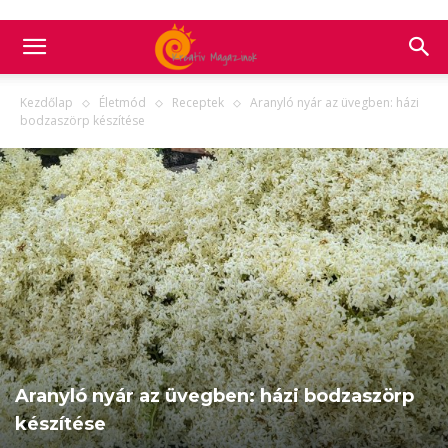
Kezdőlap
Életmód
Receptek
Aranyló nyár az üvegben: házi
bodzaszörp készítése
Aranyló nyár az üvegben: házi bodzaszörp
készítése