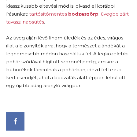
klasszikusabb eltevési mód is, olvasd el korábbi
írásunkat:
tartósítómentes
bodzaszörp
: üvegbe zárt
tavaszi napsütés
.
Az üveg alján lévő finom üledék és az édes, virágos
illat a bizonyíték arra, hogy a természet ajándékát a
legnemesebb módon használtuk fel. A legközelebbi
pohár szódával hígított szörpnél pedig, amikor a
buborékok táncolnak a pohárban, idézd fel te is a
kert csendjét, ahol a bodzafák alatt éppen lehullott
egy újabb adag aranyló virágpor.