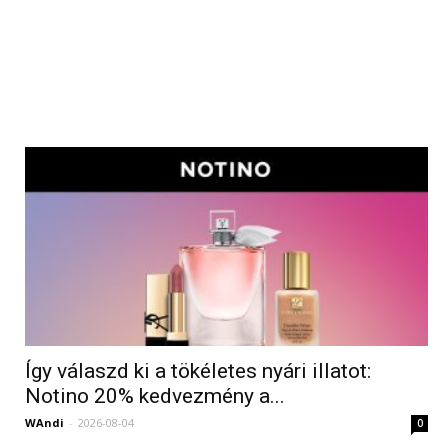
Így válaszd ki a tökéletes nyári illatot:
Notino 20% kedvezmény a...
WAndi
-
2026-08-04
0