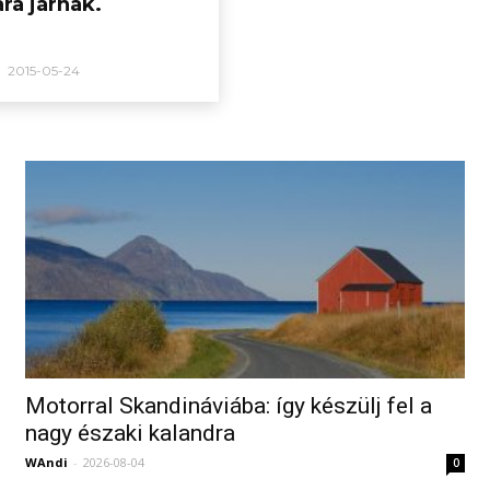
ra járnak.
2015-05-24
Motorral Skandináviába: így készülj fel a
nagy északi kalandra
WAndi
-
2026-08-04
0