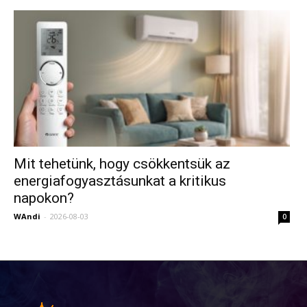
Mit tehetünk, hogy csökkentsük az
energiafogyasztásunkat a kritikus
napokon?
WAndi
-
2026-08-03
0