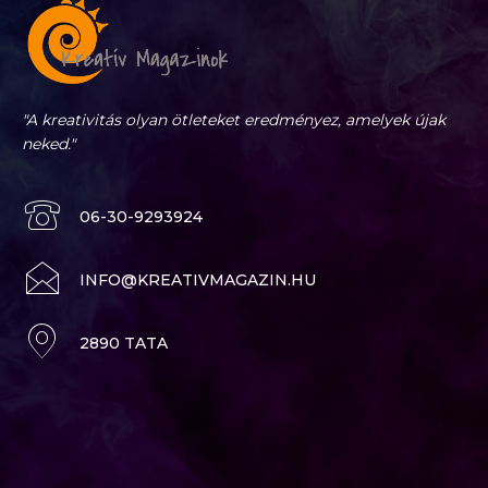
"A kreativitás olyan ötleteket eredményez, amelyek újak
neked."
06-30-9293924
INFO@KREATIVMAGAZIN.HU
2890 TATA