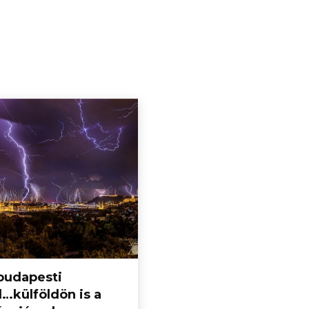
budapesti
l…külföldön is a