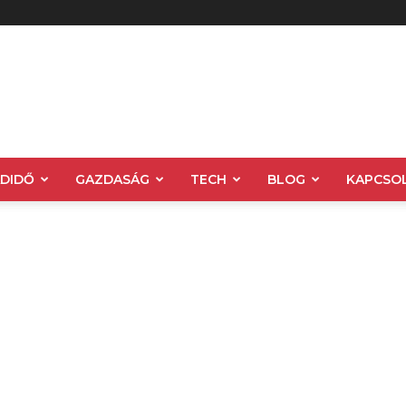
ADIDŐ
GAZDASÁG
TECH
BLOG
KAPCSO
ra
Ötlettár
Otthon és kert
Programok