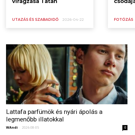
virágzása Tatán
csodájá
UTAZÁS ÉS SZABADIDŐ
2026-04-22
FOTÓZÁS
Lattafa parfümök és nyári ápolás a
legmenőbb illatokkal
WAndi
-
2026-08-05
0