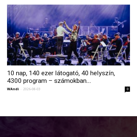
10 nap, 140 ezer látogató, 40 helyszín,
4300 program – számokban...
WAndi
-
2026-08-03
0