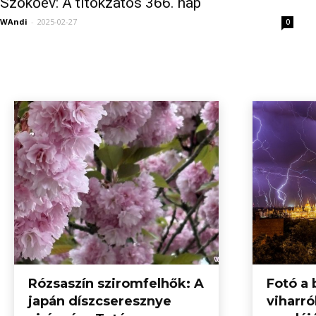
Szökőév: A titokzatos 366. nap
WAndi
-
2025-02-27
0
Rózsaszín sziromfelhők: A
Fotó a 
japán díszcseresznye
viharró