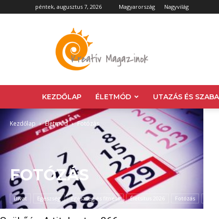
péntek, augusztus 7, 2026
Magyarország
Nagyvilág
Kreatív
Magazin
KEZDŐLAP
ÉLETMÓD
UTAZÁS ÉS SZAB
Kezdőlap
Életmód
Fotózás
FOTÓZÁS
Divat
Egészség
Egészség és fitness
Életsítus 2026
Fotózás
Kultú