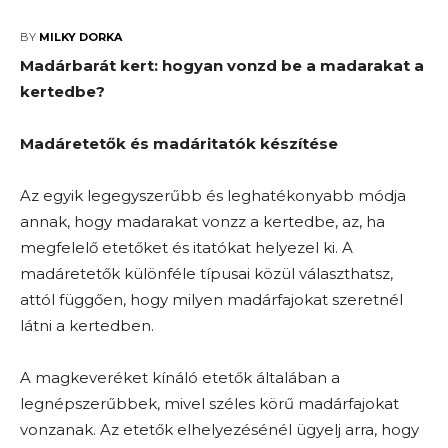
2024-08-06
BY
MILKY DORKA
Madárbarát kert: hogyan vonzd be a madarakat a
kertedbe?
Madáretetők és madáritatók készítése
Az egyik legegyszerűbb és leghatékonyabb módja
annak, hogy madarakat vonzz a kertedbe, az, ha
megfelelő etetőket és itatókat helyezel ki. A
madáretetők különféle típusai közül választhatsz,
attól függően, hogy milyen madárfajokat szeretnél
látni a kertedben.
A magkeveréket kínáló etetők általában a
legnépszerűbbek, mivel széles körű madárfajokat
vonzanak. Az etetők elhelyezésénél ügyelj arra, hogy