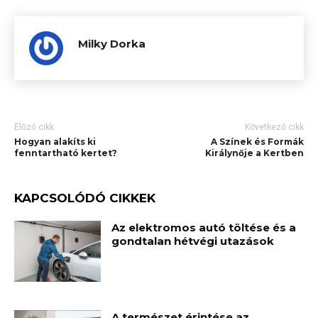
Milky Dorka
Előző cikk
Következő cikk
Hogyan alakíts ki
A Színek és Formák
fenntartható kertet?
Királynője a Kertben
KAPCSOLÓDÓ CIKKEK
Az elektromos autó töltése és a
gondtalan hétvégi utazások
A természet érintése az