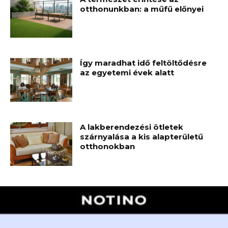
otthonunkban: a műfű előnyei
Így maradhat idő feltöltődésre
az egyetemi évek alatt
A lakberendezési ötletek
szárnyalása a kis alapterületű
otthonokban