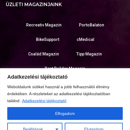
ÜZLETI MAGAZINJAINK
Recreativ Magazin
PortoBalaton
BikeSupport
cMedical
Család Magazin
Tipp Magazin
Best Builder Magazin
Adatkezelési tájékoztató
KIADÓ WEBOLDALA
Weboldalunk sütiket használ a jobb felhasználói élmény
érdekében. A részleteket az adatkezelési tájékoztatóban
találod.
Adatkezelési tájékoztató
Várkanyar Kreatív Stúdió
Elfogadom
Beállítások
Elutasítom