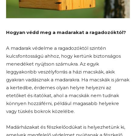
Hogyan védd meg a madarakat a ragadozóktól?
A madarak védelme a ragadozóktól szintén
kulcsfontosságú ahhoz, hogy kertünk biztonságos
menedéket nyújtson számukra. Az egyik
leggyakoribb veszélyforrás a házi macskák, akik
gyakran vadásznak a madarakra. Ha macskák is járnak
a kertedbe, érdemes olyan helyre helyezni az
etetőket és itatókat, ahol a macskák nem tudnak
könnyen hozzáférni, például magasabb helyekre
vagy tüskés bokrok közelébe.
Madárházakat és fészkelőodúkat is helyezhetünk ki,
amelyek megfelelő védelmet nyújtanak a fészkelő