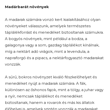
Madárbarát növények
A madarak számára vonzó kert kialakításához olyan
növényeket válasszunk, amelyek természetes
táplálékforrást és menedéket biztosítanak számukra.
A bogyós növények, mint például a bodza, a
galagonya vagy a som, gazdag táplálékot kínálnak,
míg a nektárt adó virágok, mint a levendula, a
napraforgó és a pipacs, a nektárfogyasztó madarakat
vonzzák.
A sűrű, bokros növényzet kiváló fészkelőhelyet és
menedéket nyújt a madarak számára. A fák,
különösen az őshonos fajok, mint a tölgy, a juhar vagy
a nyír, nemcsak táplálékot és menedéket
biztosítanak, hanem a rovarok és más kis állatok
élőhelyei is, amelyek szintén vonzzák a madarakat.