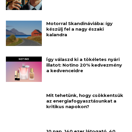
Motorral Skandináviába: így
készülj fel a nagy északi
kalandra
Így válaszd ki a tökéletes nyári
illatot: Notino 20% kedvezmény
a kedvenceidre
Mit tehetünk, hogy csökkentsük
az energiafogyasztásunkat a
kritikus napokon?
10 nap, 140 ezer látogató, 40