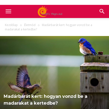
Kezdőlap
Életmód
Madárbarát kert: hogyan vonzd be a
madarakat a kertedbe?
Madárbarát kert: hogyan vonzd be a
madarakat a kertedbe?