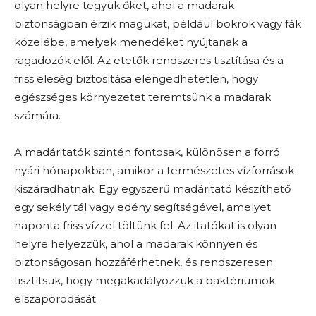
olyan helyre tegyük őket, ahol a madarak
biztonságban érzik magukat, például bokrok vagy fák
közelébe, amelyek menedéket nyújtanak a
ragadozók elől. Az etetők rendszeres tisztítása és a
friss eleség biztosítása elengedhetetlen, hogy
egészséges környezetet teremtsünk a madarak
számára.
A madáritatók szintén fontosak, különösen a forró
nyári hónapokban, amikor a természetes vízforrások
kiszáradhatnak. Egy egyszerű madáritató készíthető
egy sekély tál vagy edény segítségével, amelyet
naponta friss vízzel töltünk fel. Az itatókat is olyan
helyre helyezzük, ahol a madarak könnyen és
biztonságosan hozzáférhetnek, és rendszeresen
tisztítsuk, hogy megakadályozzuk a baktériumok
elszaporodását.