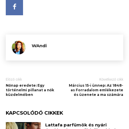
WAndi
Előző cikk
Következő cikk
Nőnap eredete: Egy
Március 15-i ünnep: Az 1848-
történelmi pillanat a nők
as Forradalom emlékezete
küzdelmében
és üzenete a ma számára
KAPCSOLÓDÓ CIKKEK
Lattafa parfümök és nyári