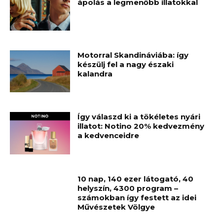
ápolás a legmenőbb illatokkal
Motorral Skandináviába: így
készülj fel a nagy északi
kalandra
Így válaszd ki a tökéletes nyári
illatot: Notino 20% kedvezmény
a kedvenceidre
10 nap, 140 ezer látogató, 40
helyszín, 4300 program –
számokban így festett az idei
Művészetek Völgye