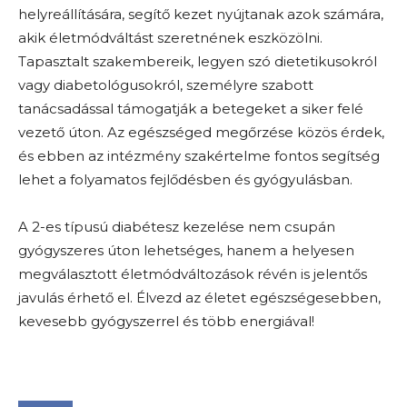
helyreállítására, segítő kezet nyújtanak azok számára,
akik életmódváltást szeretnének eszközölni.
Tapasztalt szakembereik, legyen szó dietetikusokról
vagy diabetológusokról, személyre szabott
tanácsadással támogatják a betegeket a siker felé
vezető úton. Az egészséged megőrzése közös érdek,
és ebben az intézmény szakértelme fontos segítség
lehet a folyamatos fejlődésben és gyógyulásban.
A 2-es típusú diabétesz kezelése nem csupán
gyógyszeres úton lehetséges, hanem a helyesen
megválasztott életmódváltozások révén is jelentős
javulás érhető el. Élvezd az életet egészségesebben,
kevesebb gyógyszerrel és több energiával!