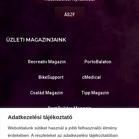
ÁSZF
ÜZLETI MAGAZINJAINK
Recreativ Magazin
PortoBalaton
BikeSupport
cMedical
Család Magazin
Tipp Magazin
Best Builder Magazin
Adatkezelési tájékoztató
KIADÓ WEBOLDALA
Weboldalunk sütiket használ a jobb felhasználói élmény
érdekében. A részleteket az adatkezelési tájékoztatóban