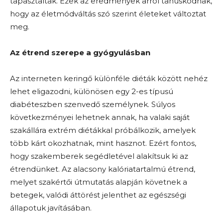
tapasztaltak. Ezek az eredmények arról tanúskodnak,
hogy az életmódváltás szó szerint életeket változtat
meg.
Az étrend szerepe a gyógyulásban
Az interneten keringő különféle diéták között nehéz
lehet eligazodni, különösen egy 2-es típusú
diabéteszben szenvedő személynek. Súlyos
következményei lehetnek annak, ha valaki saját
szakállára extrém diétákkal próbálkozik, amelyek
több kárt okozhatnak, mint hasznot. Ezért fontos,
hogy
szakemberek segédletével alakítsuk ki az
étrendünket. Az alacsony kalóriatartalmú étrend,
melyet szakértői útmutatás alapján követnek a
betegek, valódi áttörést jelenthet az egészségi
állapotuk javításában.