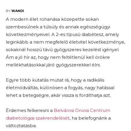
2025-03-07
BY
WANDI
A modern élet rohanása közepette sokan
szembesülnek a túlsúly és annak egészségügyi
következményeivel. A 2-es típusú diabétesz, amely
leginkább a nem megfelelő életvitel következménye,
sokaknál hosszú távú gyógyszeres kezelést igényel.
Ám a jó hír az, hogy nem feltétlenül kell örökre
mellékhatásokkal járó gyógyszerekkel élni.
Egyre több kutatás mutat rá, hogy a radikális
életmódváltás, különösen a fogyás, nagy hatással
lehet a betegségre, akár vissza is fordíthatja azt.
Érdemes felkeresni a
Belvárosi Orvosi Centrum
diabetológiai szakrendelését
, ha belefognánk a
változtatásba.