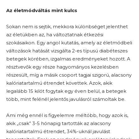
Az életmódváltás mint kulcs
Sokan nem is sejtik, mekkora különbséget jelenthet
az életükben az, ha változtatnak étkezési
szokásaikon. Egy angol kutatás, amely az életmódbeli
változások hatását vizsgálta 2-es típusú diabéteszes
betegek körében, izgalmas eredményeket hozott. A
résztvevők egy része hagyományos kezelésben
részesült, míg a másik csoport tagjai szigorú, alacsony
kalóriatartalmú étrendet követtek. Azok, akik
legalább 15 kilót fogytak egy éven belül, a betegek
több, mint felénél jelentős javulásról számoltak be.
Ami még ennél is figyelemre méltóbb, hogy azok is,
akik „csak” 3-5 hónapig tartották az alacsony
kalóriatartalmú étrendet, 34%-uknál javulást