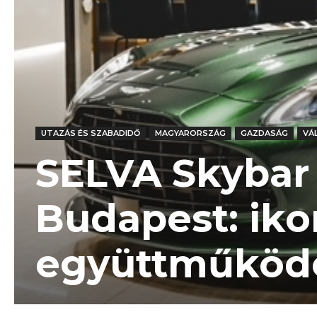
UTAZÁS ÉS SZABADIDŐ
MAGYARORSZÁG
GAZDASÁG
VÁ
SELVA Skybar 
Budapest: iko
együttműköd