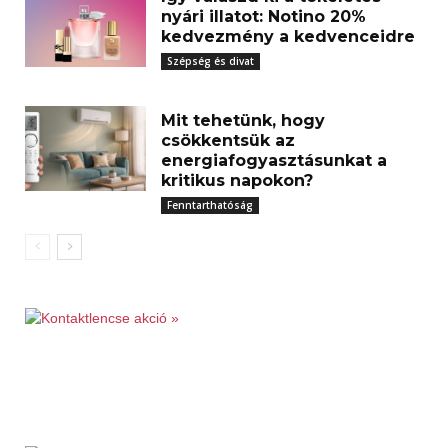
nyári illatot: Notino 20%
kedvezmény a kedvenceidre
Szépség és divat
Mit tehetünk, hogy
csökkentsük az
energiafogyasztásunkat a
kritikus napokon?
Fenntarthatóság