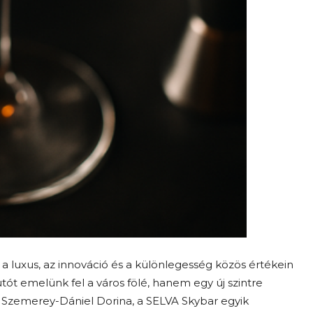
luxus, az innováció és a különlegesség közös értékein
ót emelünk fel a város fölé, hanem egy új szintre
a Szemerey-Dániel Dorina, a SELVA Skybar egyik