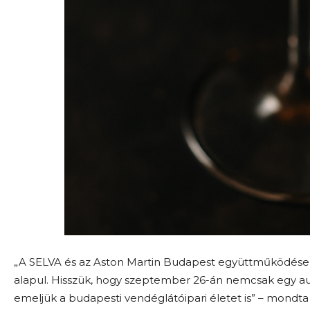
„A SELVA és az Aston Martin Budapest együttműködése a 
alapul. Hisszük, hogy szeptember 26-án nemcsak egy aut
emeljük a budapesti vendéglátóipari életet is” – mondt