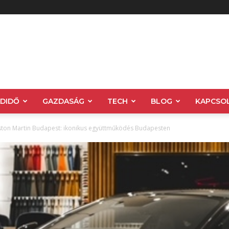
ADIDŐ
GAZDASÁG
TECH
BLOG
KAPCSO
ston Martin Budapest: ikonikus együttműködés Budapesten