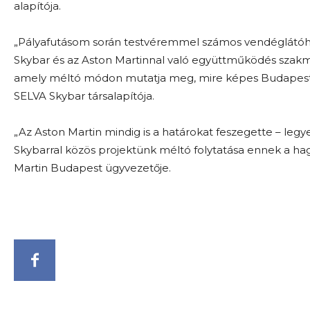
alapítója.
„Pályafutásom során testvéremmel számos vendéglátóh
Skybar és az Aston Martinnal való együttműködés szakmai
amely méltó módon mutatja meg, mire képes Budapest a
SELVA Skybar társalapítója.
„Az Aston Martin mindig is a határokat feszegette – legy
Skybarral közös projektünk méltó folytatása ennek a hag
Martin Budapest ügyvezetője.