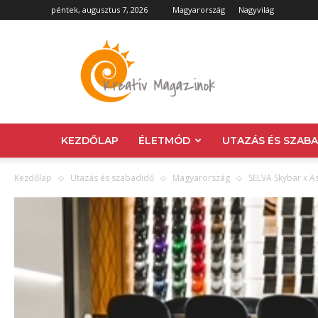
péntek, augusztus 7, 2026
Magyarország
Nagyvilág
Kreatív
Magazin
KEZDŐLAP
ÉLETMÓD
UTAZÁS ÉS SZAB
Kezdőlap
Utazás és szabadidő
Magyarország
SELVA Skybar x A