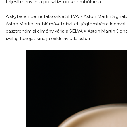
teljesítmény és a presztízs örök szimbóluma.
A skybaran bemutatkozik a SELVA × Aston Martin Signatu
Aston Martin emblémával díszített jégtömbés a logóval
gasztronómiai élmény várja a SELVA × Aston Martin Signatu
ízvilág fúzióját kínálja exkluzív tálalásban.