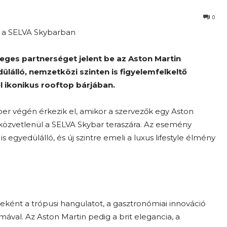
0
én, a SELVA Skybarban
nleges partnerséget jelent be az Aston Martin
lálló, nemzetközi szinten is figyelemfelkeltő
el ikonikus rooftop bárjában.
er végén érkezik el, amikor a szervezők egy Aston
, közvetlenül a SELVA Skybar teraszára. Az esemény
edülálló, és új szintre emeli a luxus lifestyle élmény
eként a trópusi hangulatot, a gasztronómiai innováció
mával. Az Aston Martin pedig a brit elegancia, a