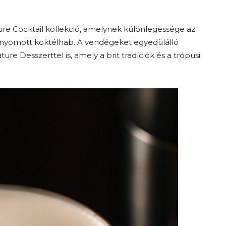
re Cocktail kollekció, amelynek különlegessége az
 nyomott koktélhab. A vendégeket egyedülálló
re Desszerttel is, amely a brit tradíciók és a trópusi