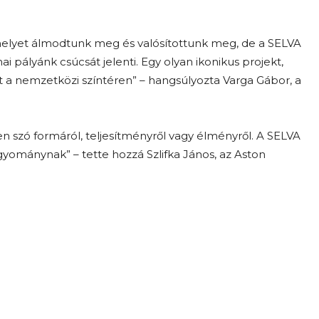
elyet álmodtunk meg és valósítottunk meg, de a SELVA
 pályánk csúcsát jelenti. Egy olyan ikonikus projekt,
 nemzetközi színtéren” – hangsúlyozta Varga Gábor, a
en szó formáról, teljesítményről vagy élményről. A SELVA
yománynak” – tette hozzá Szlifka János, az Aston