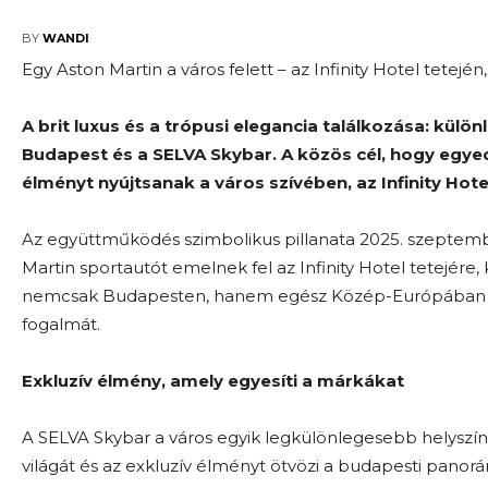
2025-09-10
BY
WANDI
Egy Aston Martin a város felett – az Infinity Hotel tetej
A brit luxus és a trópusi elegancia találkozása: külö
Budapest és a SELVA Skybar. A közös cél, hogy egyedü
élményt nyújtsanak a város szívében, az Infinity Hot
Az együttműködés szimbolikus pillanata 2025. szeptemb
Martin sportautót emelnek fel az Infinity Hotel tetejére
nemcsak Budapesten, hanem egész Közép-Európában is egy
fogalmát.
Exkluzív élmény, amely egyesíti a márkákat
A SELVA Skybar a város egyik legkülönlegesebb helyszín
világát és az exkluzív élményt ötvözi a budapesti panorá