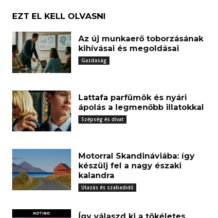
EZT EL KELL OLVASNI
Az új munkaerő toborzásának
kihívásai és megoldásai
Gazdaság
Lattafa parfümök és nyári
ápolás a legmenőbb illatokkal
Szépség és divat
Motorral Skandináviába: így
készülj fel a nagy északi
kalandra
Utazás és szabadidő
Így válaszd ki a tökéletes