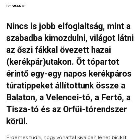
2020-05-09
BY
WANDI
Nincs is jobb elfoglaltság, mint a
szabadba kimozdulni, világot látni
az őszi fákkal övezett hazai
(kerékpár)utakon. Öt tópartot
érintő egy-egy napos kerékpáros
túratippeket állítottunk össze a
Balaton, a Velencei-tó, a Fertő, a
Tisza-tó és az Orfűi-tórendszer
körül.
Érdemes tudni, hogy vonattal kiválóan lehet biciklit