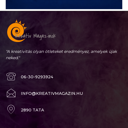
"A kreativitás olyan ötleteket eredményez, amelyek újak
neked."
06-30-9293924
INFO@KREATIVMAGAZIN.HU
2890 TATA