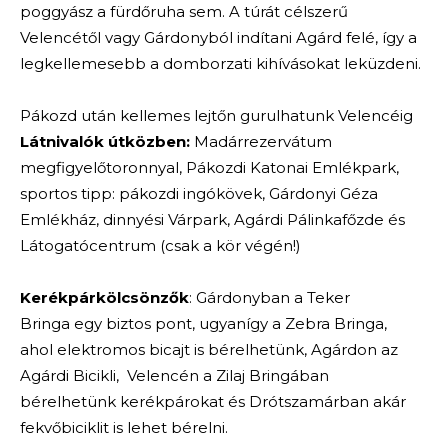
poggyász a fürdőruha sem. A túrát célszerű
Velencétől vagy Gárdonyból indítani Agárd felé, így a
legkellemesebb a domborzati kihívásokat leküzdeni.
Pákozd után kellemes lejtőn gurulhatunk Velencéig
Látnivalók útközben:
Madárrezervátum
megfigyelőtoronnyal, Pákozdi Katonai Emlékpark,
sportos tipp: pákozdi ingókövek, Gárdonyi Géza
Emlékház, dinnyési Várpark, Agárdi Pálinkafőzde és
Látogatócentrum (csak a kör végén!)
Kerékpárkölcsönzők
: Gárdonyban a Teker
Bringa egy biztos pont, ugyanígy a Zebra Bringa,
ahol elektromos bicajt is bérelhetünk, Agárdon az
Agárdi Bicikli, Velencén a Zilaj Bringában
bérelhetünk kerékpárokat és Drótszamárban akár
fekvőbiciklit is lehet bérelni.