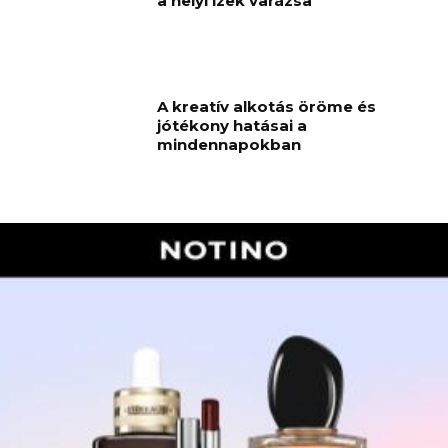
a helyi ízek varázsa
A kreatív alkotás öröme és
jótékony hatásai a
mindennapokban