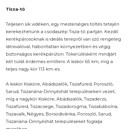
Tisza-tó
Teljesen sík vidéken, egy mesterséges töltés tetején
kerekezhetünk a csodaszép Tisza-tó partján. Kezdő
kerékpárosoknak is ideális terepről van szó rengeteg
látnivalóval, háborítatlan környezetben és végig
biztonságos kerékpárúton. Tókerülésként mindjárt
két túrát érdemes említeni. A kiskör 65 km, míg a
teljes nagy kör 113 km-es.
A kiskör Kisköre, Abádszalók, Tiszafüred, Poroszló,
Sarud, Tiszanána-Dinnyéshát településeken vezet,
míg a nagykör Kisköre, Abádszalók, Tiszaderzs,
Tiszafüred, Tiszacsege, Tiszadorogma, Tiszabábolna,
Tiszavalk, Négyes, Borsodivánka, Poroszló, Sarud,
Tiszanána-Dinnyéshát településeket foglalja
magában.