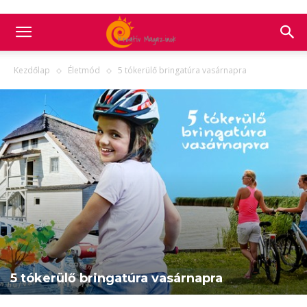
Kezdőlap
Életmód
5 tókerülő bringatúra vasárnapra
5 tókerülő bringatúra vasárnapra