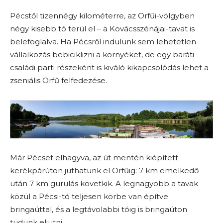
Pécstől tizennégy kilométerre, az Orfűi-völgyben
négy kisebb tó terül el – a Kovácsszénájai-tavat is
belefoglalva. Ha Pécsről indulunk sem lehetetlen
vállalkozás bebiciklizni a környéket, de egy baráti-
családi parti részeként is kiváló kikapcsolódás lehet a
zseniális Orfű felfedezése.
Már Pécset elhagyva, az út mentén kiépített
kerékpárúton juthatunk el Orfűig: 7 km emelkedő
után 7 km gurulás követkik. A legnagyobb a tavak
közül a Pécsi-tó teljesen körbe van építve
bringaúttal, és a legtávolabbi tóig is bringaúton
tudunk eljutni.