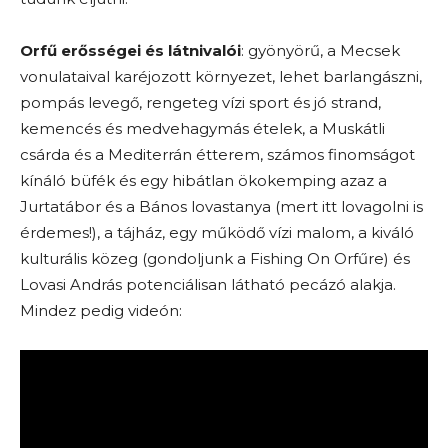
Orfű erősségei és látnivalói
: gyönyörű, a Mecsek
vonulataival karéjozott környezet, lehet barlangászni,
pompás levegő, rengeteg vízi sport és jó strand,
kemencés és medvehagymás ételek, a Muskátli
csárda és a Mediterrán étterem, számos finomságot
kínáló büfék és egy hibátlan ökokemping azaz a
Jurtatábor és a Bános lovastanya (mert itt lovagolni is
érdemes!), a tájház, egy működő vízi malom, a kiváló
kulturális közeg (gondoljunk a Fishing On Orfűre) és
Lovasi András potenciálisan látható pecázó alakja.
Mindez pedig videón: