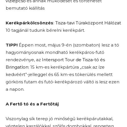
vízlépcső
és annak működését és történetét
bemutató kiállítás
Kerékpárkölcsönzés
:
Tisza-tavi Túraközpont Hálózat
10 tagjánál tudunk bérelni kerékpárt.
TIPP!
Éppen most, május 9-én (szombaton) lesz a tó
hagyományosnak mondható kerékpáros-futó
rendezvénye, az
Intersport Tour de Tisza-tó és
Bringatlon
: 15 km-es kerékpártúra „csak az íze
kedvéért”-jelleggel és 65 km-es tókerülés mellett
görköris futam és futó-kerékpározó váltó is lesz ezen
a napon.
A Fertő tó és a Fertőtáj
Viszonylag sík terep jó minőségű kerékpárutakkal,
végtelen kaszálókkal, szőlős dombokkal, rengeteg