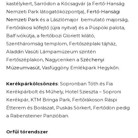
kastélykert, Sarródon a Kócsagvár (a Fertő-Hanság
Nemzeti Park látogatóközpontja),
Fertő-Hansági
Nemzeti Park
és a Lászlómajor bemutató majorság,
Fertőrákosi kőfejtő (újra nyitva!) és a Püspöki palota,
Balf ivókútja, a fertőbozi Gloriett kilátó,
Szentháromság templom, Fertőszéplaki tájház,
Aladdin Vasúti Lámpamúzeum szintén
Fertőszéplakon, Nagycenken a
Széchenyi
Múzeumvasút
, Vasfüggöny Emlékpark Hegykőn.
Kerékpárkölcsönzés
: Sopronban Tóth és Fia
Kerékpárbolt és Műhely, Hotel Szieszta – Soproni
Kerékpár, KTM Bringa Park, Fertőrákoson Ráspi
Étterem és Borászat, Puskás Sörkert, Fertődön pedig
a Rabensteiner Panzióban.
Orfűi tórendszer