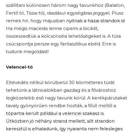
szállítani különösen három nagy tavunkhoz (Balaton,
Fertő tó, Tisza-tó), ráadásul egységáras jeggyel. Plusz
remek hír, hogy májusban
nyitnak a hazai strandok is!
Ha mégis macerás lenne cipelni a biciklit,
összeszedtük a kölcsönzési lehetőségeket is. A túra
csúcspontja persze egy fantasztikus ebéd. Erre is
tudunk megoldást!
Velencei-tó
Eltévedés nélkül körülbelül 30 kilométeres túrát
tehetünk a látnivalókban gazdag és a fővároshoz
legközelebb eső nagy tavunk körül. A kerékpárutakat
tavaly gyönyörűen rendbe hozták, a főút mellől a
tópartra került például a velencei szakasz is.
Útközben jó néhány strand mellett, sőt strandon
keresztül is elhaladunk, így nyaranta nem felesleges