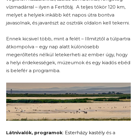
vízimadárral – ilyen a Fertőtáj. A teljes tókör 120 km,
melyet a helyiek inkább két napos útra bontva
javasolnak, és javarészt az osztrák oldalon kell tekerni.
Ennek kicsivel több, mint a felét – Illmitztől a túlpartra
átkompolva – egy nap alatt különösebb
megerőltetés nélkül letekerheti az ember úgy, hogy
a helyi érdekességek, múzeumok és egy kiadós ebéd
is belefér a programba.
Látnivalók, programok
:
Esterházy kastély
és a