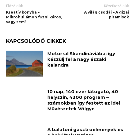
Előző cikk
Következő cikk
Kreatív konyha –
A világ csodái – A gizai
Mikrohullámon főzni káros,
piramisok
vagy sem?
KAPCSOLÓDÓ CIKKEK
Motorral Skandináviába: így
készülj fel a nagy északi
kalandra
10 nap, 140 ezer látogató, 40
helyszín, 4300 program –
számokban így festett az idei
Művészetek Völgye
A balatoni gasztroélmények és