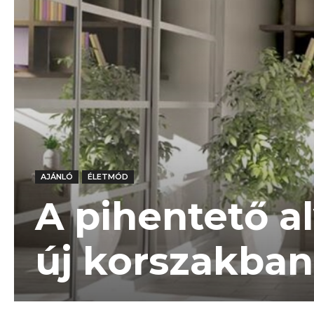
AJÁNLÓ
ÉLETMÓD
A pihentető al
új korszakban