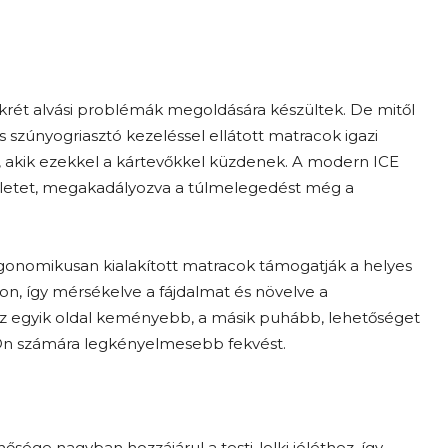
krét alvási problémák megoldására készültek. De mitől
 szúnyogriasztó kezeléssel ellátott matracok igazi
a, akik ezekkel a kártevőkkel küzdenek. A modern ICE
ékletet, megakadályozva a túlmelegedést még a
rgonomikusan kialakított matracok támogatják a helyes
on, így mérsékelve a fájdalmat és növelve a
az egyik oldal keményebb, a másik puhább, lehetőséget
 Ön számára legkényelmesebb fekvést.
ősége nagyban hozzájárul a testi-lelki jóléthez, így