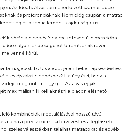
apjon. Az Ideális Alvás termékei között számos opció
pusoknak és preferenciáknak. Nem elég csupán a matrac
épesség és az antiallergén tulajdonságok is.
ációk révén a pihenés fogalma teljesen új dimenzióba
ejlődése olyan lehetőségeket teremt, amik révén
elme venné körül.
diai támogatást, biztos alapot jelenthet a napkezdéshez.
életes éjszakai pihenéshez? Ha úgy érzi, hogy a
 az ideje megfontolni egy újat. Az alvás egyik
t maximálisan ki kell aknázni a piacon elérhető
elelő kombinációk megtalálásával hosszú távú
ználná a precíz mérnöki tervezést és a legfrissebb
ahol széles választékban találhat matracokat és egyéb