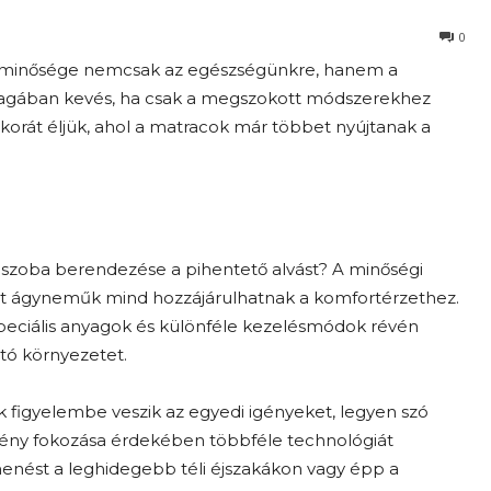
0
ás minősége nemcsak az egészségünkre, hanem a
agában kevés, ha csak a megszokott módszerekhez
korát éljük, ahol a matracok már többet nyújtanak a
lószoba berendezése a pihentető alvást? A minőségi
ott ágyneműk mind hozzájárulhatnak a komfortérzethez.
 speciális anyagok és különféle kezelésmódok révén
tó környezetet.
ik figyelembe veszik az egyedi igényeket, legyen szó
lmény fokozása érdekében többféle technológiát
ihenést a leghidegebb téli éjszakákon vagy épp a