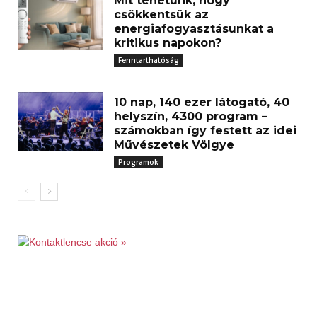
Mit tehetünk, hogy
csökkentsük az
energiafogyasztásunkat a
kritikus napokon?
Fenntarthatóság
10 nap, 140 ezer látogató, 40
helyszín, 4300 program –
számokban így festett az idei
Művészetek Völgye
Programok