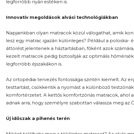
legforróbb nyári estéken is.
Innovatív megoldások alvási technológiákban
Napjainkban olyan matracok közül válogathat, amik kon
lesz egy matrac igazán különleges? Például a poloska- és
áttörést jelentenek a háztartásban, főként azok számár
kezelt matracok pedig biztosítják az optimális hőmérs
legforróbb éjszakákon is.
Az ortopédiai tervezés fontossága szintén kiemelt. Az e
testtartást, csökkentik a nyomást a különböző testzónák
komfortérzetet. A kettős komfortzónás matracok, ahol 
adnak arra, hogy személyre szabottan válassza meg az
Új időszak a pihenés terén
Miként találhatja meg a tökéletes matracot? Az alvás min