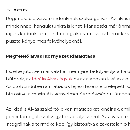
2026-02-27
BY
LORELEY
Regeneráló alvásra mindenkinek szüksége van. Az alv
mindennapi hangulatunkra is kihat. Manapság már önm
ragaszkodunk; az új technológiák és innovatív termékek 
puszta kényelmes fekvőhelyeknél.
Megfelelő alvási környezet kialakítása
Eszébe jutott-e már valaha, mennyire befolyásolja a há
bútorok, az
Ideális Alvás ágyak
és az alaposan kiválaszt
Az utóbbi időben a matracok fejlesztése is előrelépett,
biztosítva a maximális kényelmet és egészséget támoga
Az Ideális Alvás szakértői olyan matracokat kínálnak, am
gerinctámogatásról vagy hőszabályozásról. Az alvási é
integrálnak a termékeikbe, így biztosítva a zavartalan p