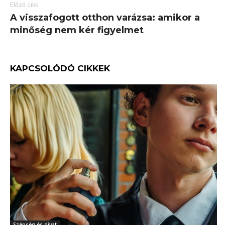
Előző cikk
A visszafogott otthon varázsa: amikor a
minőség nem kér figyelmet
KAPCSOLÓDÓ CIKKEK
Szépség és divat