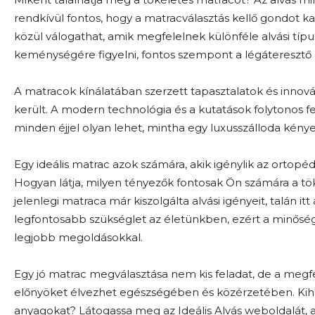
rendkívül fontos, hogy a matracválasztás kellő gondot k
közül válogathat, amik megfelelnek különféle alvási tí
keménységére figyelni, fontos szempont a légáteresztő k
A matracok kínálatában szerzett tapasztalatok és innov
került. A modern technológia és a kutatások folytonos f
minden éjjel olyan lehet, mintha egy luxusszálloda kény
Egy ideális matrac azok számára, akik igénylik az ortopé
Hogyan látja, milyen tényezők fontosak Ön számára a tök
jelenlegi matraca már kiszolgálta alvási igényeit, talán itt
legfontosabb szükséglet az életünkben, ezért a minőségé
legjobb megoldásokkal.
Egy jó matrac megválasztása nem kis feladat, de a megf
előnyöket élvezhet egészségében és közérzetében. Kihas
anyagokat? Látogassa meg az Ideális Alvás weboldalát, 