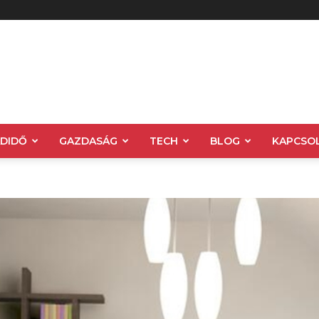
ADIDŐ
GAZDASÁG
TECH
BLOG
KAPCSO