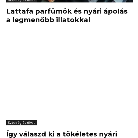
Lattafa parfümök és nyári ápolás
a legmenőbb illatokkal
Szépség és divat
Így válaszd ki a tökéletes nyári