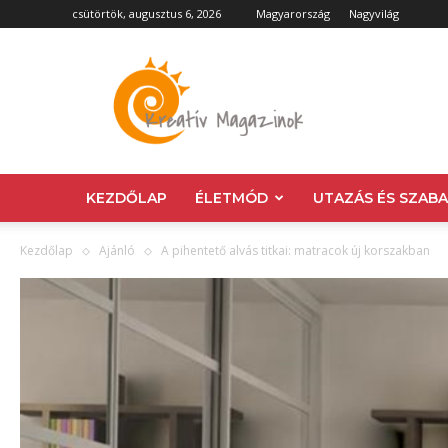
csütörtök, augusztus 6, 2026
Magyarország
Nagyvilág
Kreatív
Magazin
KEZDŐLAP
ÉLETMÓD
UTAZÁS ÉS SZAB
Kezdőlap
Ajánló
A pihentető alvás titkai: matracok új korszakban