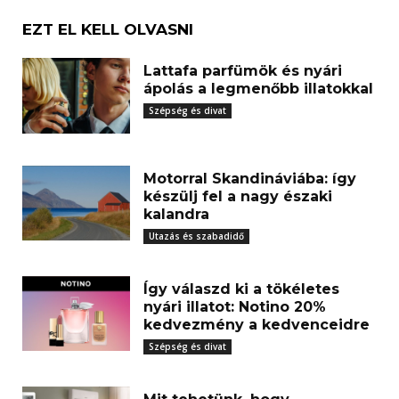
EZT EL KELL OLVASNI
Lattafa parfümök és nyári
ápolás a legmenőbb illatokkal
Szépség és divat
Motorral Skandináviába: így
készülj fel a nagy északi
kalandra
Utazás és szabadidő
Így válaszd ki a tökéletes
nyári illatot: Notino 20%
kedvezmény a kedvenceidre
Szépség és divat