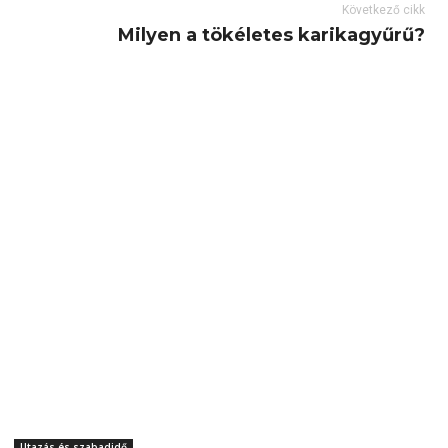
Következő cikk
Milyen a tökéletes karikagyűrű?
Utazás és szabadidő