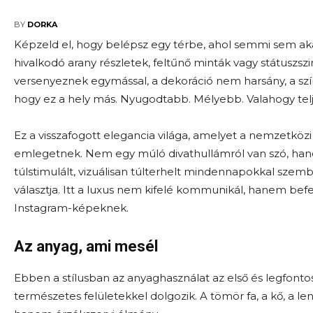
2026-02-26
BY
DORKA
Képzeld el, hogy belépsz egy térbe, ahol semmi sem ak
hivalkodó arany részletek, feltűnő minták vagy státusz
versenyeznek egymással, a dekoráció nem harsány, a szín
hogy ez a hely más. Nyugodtabb. Mélyebb. Valahogy tel
Ez a visszafogott elegancia világa, amelyet a nemzetkö
emlegetnek. Nem egy múló divathullámról van szó, hane
túlstimulált, vizuálisan túlterhelt mindennapokkal szem
választja. Itt a luxus nem kifelé kommunikál, hanem be
Instagram-képeknek.
Az anyag, ami mesél
Ebben a stílusban az anyaghasználat az első és legfont
természetes felületekkel dolgozik. A tömör fa, a kő, a l