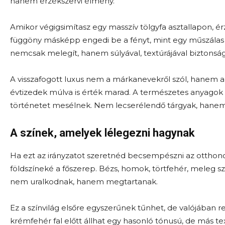
hanem érzékszervi élmény.
Amikor végigsimítasz egy masszív tölgyfa asztallapon, ér
függöny másképp engedi be a fényt, mint egy műszálas text
nemcsak melegít, hanem súlyával, textúrájával biztonsá
A visszafogott luxus nem a márkanevekről szól, hanem a m
évtizedek múlva is érték marad. A természetes anyagok 
történetet mesélnek. Nem lecserélendő tárgyak, hanem
A színek, amelyek lélegezni hagynak
Ha ezt az irányzatot szeretnéd becsempészni az otthonodba
földszíneké a főszerep. Bézs, homok, törtfehér, meleg s
nem uralkodnak, hanem megtartanak.
Ez a színvilág elsőre egyszerűnek tűnhet, de valójában ren
krémfehér fal előtt állhat egy hasonló tónusú, de más te