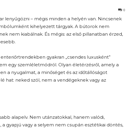
0
ar lenyűgözni – mégis minden a helyén van. Nincsenek
szimbólumként kihelyezett tárgyak. A bútorok nem
ek nem kiabálnak. És mégis: az első pillanatban érzed,
jesebb.
zi enteriőrtrendekben gyakran „csendes luxusként”
m egy szemléletmódról. Olyan életérzésről, amely a
ben a nyugalmat, a minőséget és az időtállóságot
felé hat: neked szól, nem a vendégeknek vagy az
osabb alapelv. Nem utánzatokkal, hanem valódi,
en, a gyapjú vagy a selyem nem csupán esztétikai döntés,