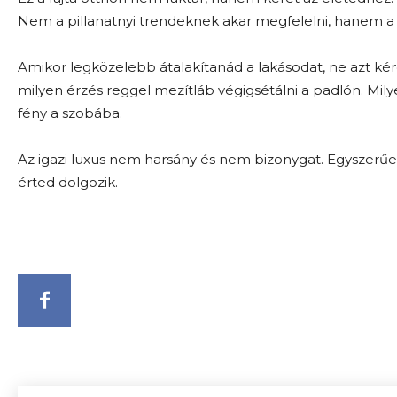
Nem a pillanatnyi trendeknek akar megfelelni, hanem a 
Amikor legközelebb átalakítanád a lakásodat, ne azt kér
milyen érzés reggel mezítláb végigsétálni a padlón. Milye
fény a szobába.
Az igazi luxus nem harsány és nem bizonygat. Egyszerű
érted dolgozik.