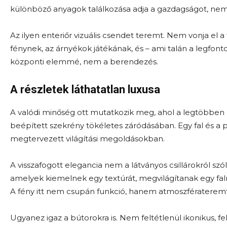
különböző anyagok találkozása adja a gazdagságot, nem 
Az ilyen enteriőr vizuális csendet teremt. Nem vonja el 
fénynek, az árnyékok játékának, és – ami talán a legfon
központi elemmé, nem a berendezés.
A részletek láthatatlan luxusa
A valódi minőség ott mutatkozik meg, ahol a legtöbben 
beépített szekrény tökéletes záródásában. Egy fal és a 
megtervezett világítási megoldásokban.
A visszafogott elegancia nem a látványos csillárokról szól
amelyek kiemelnek egy textúrát, megvilágítanak egy falr
A fény itt nem csupán funkció, hanem atmoszférateremt
Ugyanez igaz a bútorokra is. Nem feltétlenül ikonikus, f