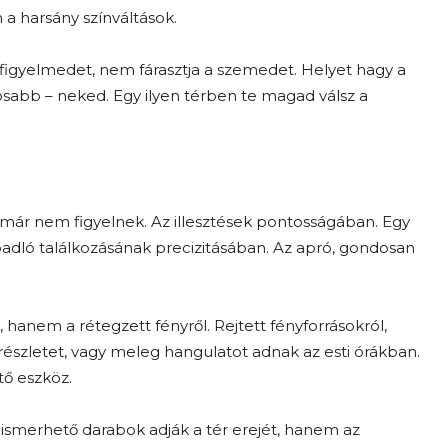
a harsány színváltások.
a figyelmedet, nem fárasztja a szemedet. Helyet hagy a
tosabb – neked. Egy ilyen térben te magad válsz a
már nem figyelnek. Az illesztések pontosságában. Egy
padló találkozásának precizitásában. Az apró, gondosan
, hanem a rétegzett fényről. Rejtett fényforrásokról,
észletet, vagy meleg hangulatot adnak az esti órákban.
ő eszköz.
elismerhető darabok adják a tér erejét, hanem az