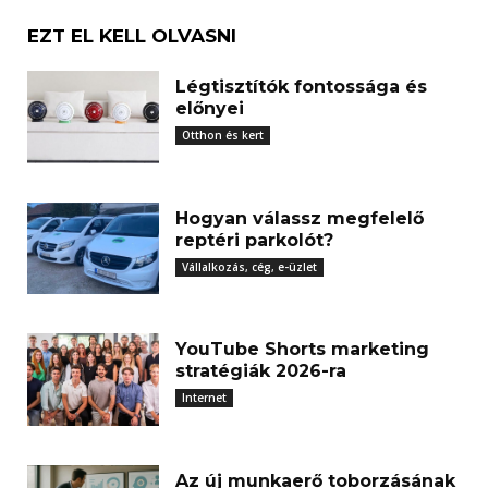
EZT EL KELL OLVASNI
Légtisztítók fontossága és
előnyei
Otthon és kert
Hogyan válassz megfelelő
reptéri parkolót?
Vállalkozás, cég, e-üzlet
YouTube Shorts marketing
stratégiák 2026-ra
Internet
Az új munkaerő toborzásának