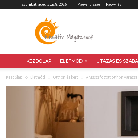
szombat, augusztus 8, 2026
Magyarország
Nagyvilág
Kreatív
Magazin
KEZDŐLAP
ÉLETMÓD
UTAZÁS ÉS SZAB
Kezdőlap
Életmód
Otthon és kert
A visszafogott otthon varázs