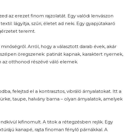
zed az erezet finom rajzolatát. Egy valódi lenvászon
il: lágyítja, szűri, életet ad neki. Egy gyapjútakaró
gérzetet teremt.
inőségről. Arról, hogy a választott darab évek, akár
szépen öregszenek: patinát kapnak, karaktert nyernek,
 az otthonod részévé váló elemek.
, felejtsd el a kontrasztos, vibráló árnyalatokat. Itt a
zürke, taupe, halvány barna – olyan árnyalatok, amelyek
dkívül kifinomult. A titok a rétegzésben rejlik. Egy
xtúrájú kanapé, rajta finoman fénylő párnákkal. A