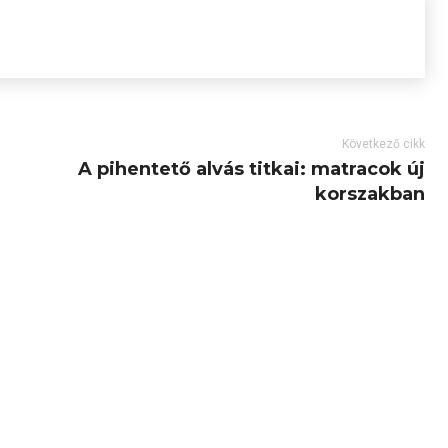
Következő cikk
A pihentető alvás titkai: matracok új
korszakban