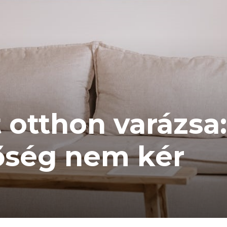
 otthon varázsa:
őség nem kér