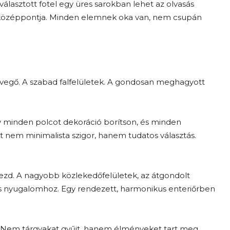
álasztott fotel egy üres sarokban lehet az olvasás
t középpontja. Minden elemnek oka van, nem csupán
evegő. A szabad falfelületek. A gondosan meghagyott
ogy minden polcot dekoráció borítson, és minden
tt nem minimalista szigor, hanem tudatos választás.
 kezd. A nagyobb közlekedőfelületek, az átgondolt
lis nyugalomhoz. Egy rendezett, harmonikus enteriőrben
z. Nem tárgyakat gyűjt, hanem élményeket tart meg.