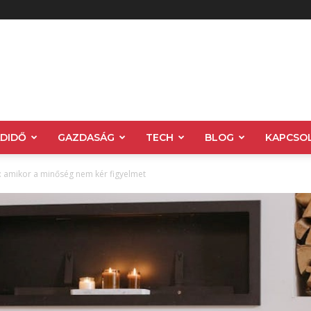
ADIDŐ
GAZDASÁG
TECH
BLOG
KAPCSO
a: amikor a minőség nem kér figyelmet