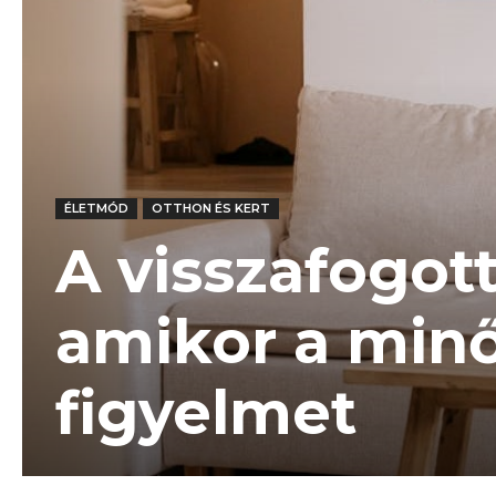
ÉLETMÓD
OTTHON ÉS KERT
A visszafogott
amikor a min
figyelmet