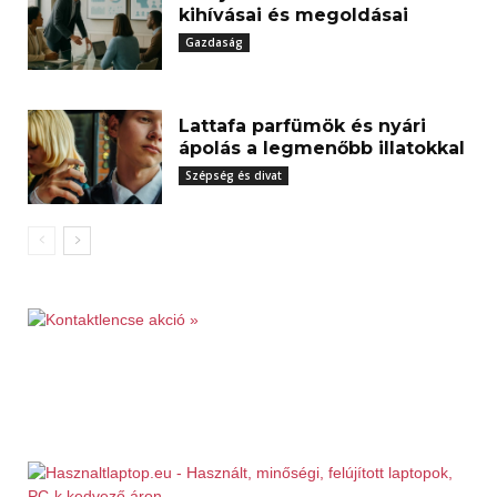
kihívásai és megoldásai
Gazdaság
Lattafa parfümök és nyári
ápolás a legmenőbb illatokkal
Szépség és divat