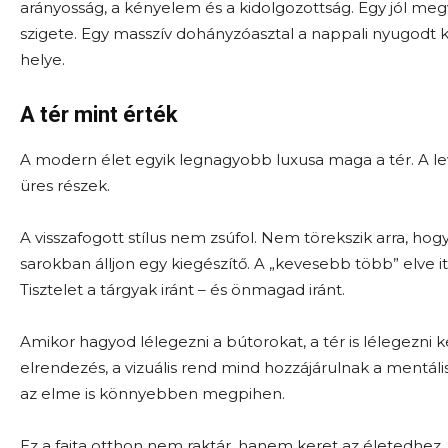
arányosság, a kényelem és a kidolgozottság. Egy jól megv
szigete. Egy masszív dohányzóasztal a nappali nyugod
helye.
A tér mint érték
A modern élet egyik legnagyobb luxusa maga a tér. A l
üres részek.
A visszafogott stílus nem zsúfol. Nem törekszik arra, h
sarokban álljon egy kiegészítő. A „kevesebb több” elve i
Tisztelet a tárgyak iránt – és önmagad iránt.
Amikor hagyod lélegezni a bútorokat, a tér is lélegezni
elrendezés, a vizuális rend mind hozzájárulnak a mentá
az elme is könnyebben megpihen.
Ez a fajta otthon nem raktár, hanem keret az életedhe