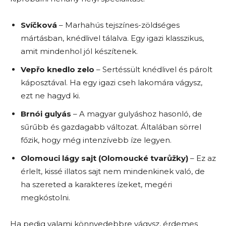
Svíčková
– Marhahús tejszínes-zöldséges
mártásban, knédlivel tálalva. Egy igazi klasszikus,
amit mindenhol jól készítenek.
Vepřo knedlo zelo
– Sertéssült knédlivel és párolt
káposztával. Ha egy igazi cseh lakomára vágysz,
ezt ne hagyd ki.
Brnói gulyás
– A magyar gulyáshoz hasonló, de
sűrűbb és gazdagabb változat. Általában sörrel
főzik, hogy még intenzívebb íze legyen.
Olomouci lágy sajt (Olomoucké tvarůžky)
– Ez az
érlelt, kissé illatos sajt nem mindenkinek való, de
ha szereted a karakteres ízeket, megéri
megkóstolni.
Ha pedig valami könnyedebbre vágysz, érdemes