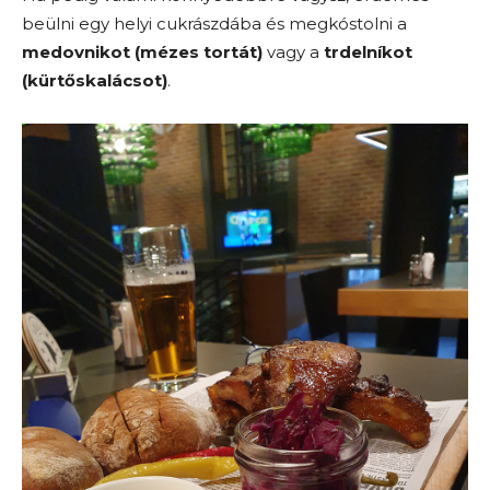
beülni egy helyi cukrászdába és megkóstolni a
medovnikot (mézes tortát)
vagy a
trdelníkot
(kürtőskalácsot)
.