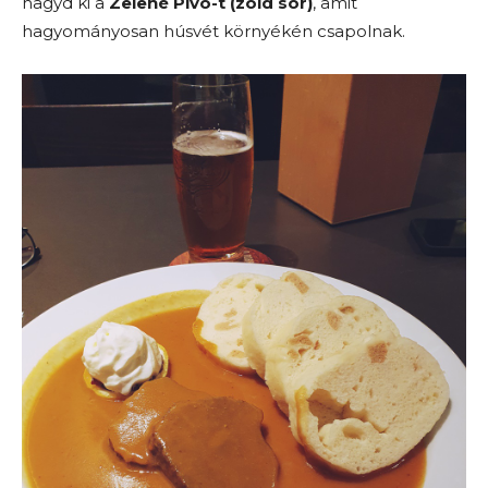
hagyd ki a
Zelené Pivo-t (zöld sör)
, amit
hagyományosan húsvét környékén csapolnak.