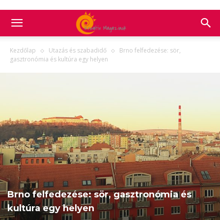
Kezdőlap
Utazás és szabadidő
Brno felfedezése: sör,
gasztronómia és kultúra egy helyen
Brno felfedezése: sör, gasztronómia és
kultúra egy helyen