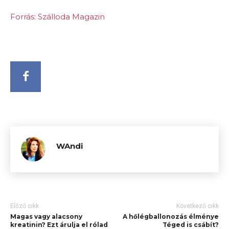
Forrás: Szálloda Magazin
WAndi
Előző cikk
Következő cikk
Magas vagy alacsony
A hőlégballonozás élménye
kreatinin? Ezt árulja el rólad
Téged is csábít?