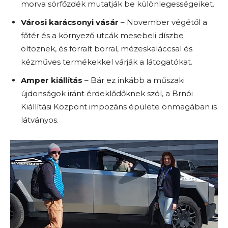
morva sörfőzdék mutatják be különlegességeiket.
Városi karácsonyi vásár
– November végétől a
főtér és a környező utcák mesebeli díszbe
öltöznek, és forralt borral, mézeskaláccsal és
kézműves termékekkel várják a látogatókat.
Amper kiállítás
– Bár ez inkább a műszaki
újdonságok iránt érdeklődőknek szól, a Brnói
Kiállítási Központ impozáns épülete önmagában is
látványos.