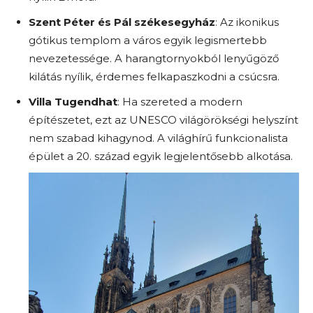
Szent Péter és Pál székesegyház
: Az ikonikus
gótikus templom a város egyik legismertebb
nevezetessége. A harangtornyokból lenyűgöző
kilátás nyílik, érdemes felkapaszkodni a csúcsra.
Villa Tugendhat
: Ha szereted a modern
építészetet, ezt az UNESCO világörökségi helyszínt
nem szabad kihagynod. A világhírű funkcionalista
épület a 20. század egyik legjelentősebb alkotása.