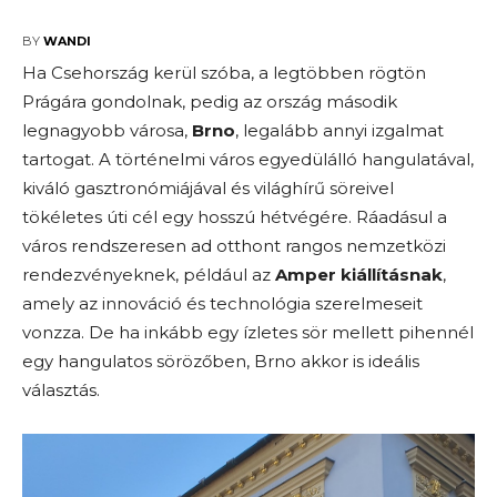
2025-04-06
BY
WANDI
Ha Csehország kerül szóba, a legtöbben rögtön
Prágára gondolnak, pedig az ország második
legnagyobb városa,
Brno
, legalább annyi izgalmat
tartogat. A történelmi város egyedülálló hangulatával,
kiváló gasztronómiájával és világhírű söreivel
tökéletes úti cél egy hosszú hétvégére. Ráadásul a
város rendszeresen ad otthont rangos nemzetközi
rendezvényeknek, például az
Amper kiállításnak
,
amely az innováció és technológia szerelmeseit
vonzza. De ha inkább egy ízletes sör mellett pihennél
egy hangulatos sörözőben, Brno akkor is ideális
választás.