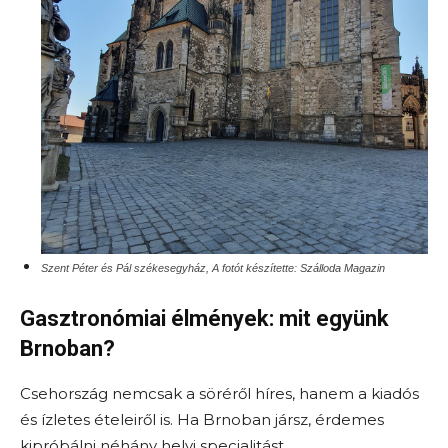
Szent Péter és Pál székesegyház, A fotót készítette: Szálloda Magazin
Gasztronómiai élmények: mit együnk
Brnoban?
Csehország nemcsak a söréről híres, hanem a kiadós
és ízletes ételeiről is. Ha Brnoban jársz, érdemes
kipróbálni néhány helyi specialitást.