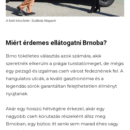
A fotót készítette: Szálloda Magazin
Miért érdemes ellátogatni Brnoba?
Brno tökéletes választás azok számára, akik
szeretnék elkerülni a prágai turistatömeget, de mégis
egy pezsgő és izgalmas cseh várost fedeznének fel. A
hangulatos utcák, a kiváló gasztronómia és a
legendás sörök garantáltan felejthetetlen élményt
nyújtanak.
Akár egy hosszú hétvégére érkezel, akár egy
nagyobb cseh körutazás részeként állsz meg
Brnoban, egy biztos: itt senki sem marad éhes vagy