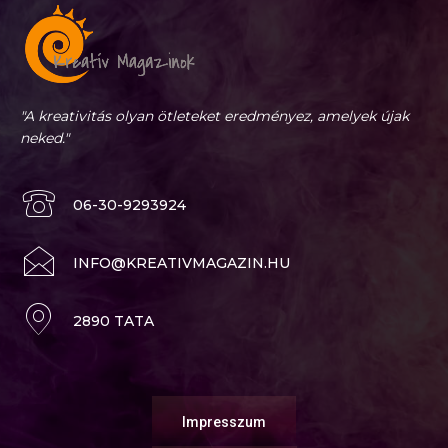
"A kreativitás olyan ötleteket eredményez, amelyek újak
neked."
06-30-9293924
INFO@KREATIVMAGAZIN.HU
2890 TATA
Impresszum