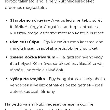
söröző található, ahol a helyi különlegességeket
érdemes megkóstolni.
Starobrno sörgyár
– A város legismertebb sörét
itt főzik. A sörgyár látogatásakor bepillanthatsz a
kulisszák mögé, és természetesen kóstolni is lehet.
Pivnice U Čápa
– Egy klasszikus cseh kocsma, ahol
mindig frissen csapolják a legjobb helyi söröket.
Zelená Kočka Pivárium
– Ha igazi sörínyenc vagy,
itt a helyed! Kézműves sörök széles választéka vár,
ráadásul az ételek is kiválóak.
Výčep Na Stojáka
– Egy hangulatos kis hely, ahol a
vendégek állva iszogatnak és beszélgetnek – igazi
autentikus cseh élmény.
Ha pedig valami különlegeset keresel, akkor ne