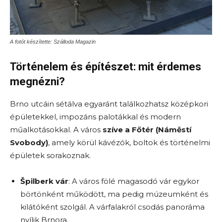
A fotót készítette: Szálloda Magazin
Történelem és építészet: mit érdemes
megnézni?
Brno utcáin sétálva egyaránt találkozhatsz középkori
épületekkel, impozáns palotákkal és modern
műalkotásokkal. A város
szíve a Főtér (Náměstí
Svobody)
, amely körül kávézók, boltok és történelmi
épületek sorakoznak.
Špilberk vár
: A város fölé magasodó vár egykor
börtönként működött, ma pedig múzeumként és
kilátóként szolgál. A várfalakról csodás panoráma
nyílik Brnora.