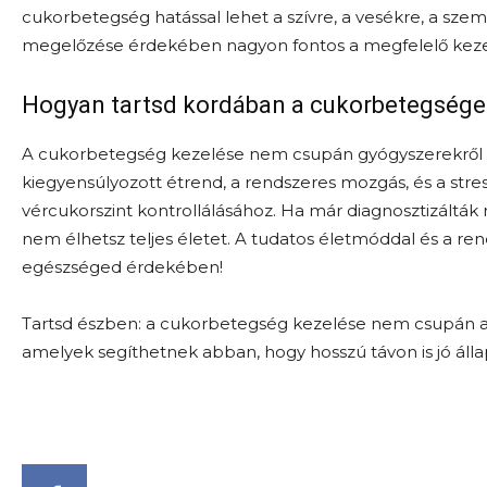
cukorbetegség hatással lehet a szívre, a vesékre, a sz
megelőzése érdekében nagyon fontos a megfelelő kezelés
Hogyan tartsd kordában a cukorbetegsége
A cukorbetegség kezelése nem csupán gyógyszerekről sz
kiegyensúlyozott étrend, a rendszeres mozgás, és a stre
vércukorszint kontrollálásához. Ha már diagnosztizálták 
nem élhetsz teljes életet. A tudatos életmóddal és a ren
egészséged érdekében!
Tartsd észben: a cukorbetegség kezelése nem csupán a 
amelyek segíthetnek abban, hogy hosszú távon is jó áll