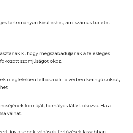
es tartományon kívül eshet, ami számos tünetet
lasztanak ki, hogy megszabaduljanak a felesleges
 fokozott szomjúságot okoz.
 megfelelően felhasználni a vérben keringő cukrot,
het.
ncséjének formáját, homályos látást okozva. Ha a
sá válhat.
rt, így a sebek, vágások, fertőzések lassabban