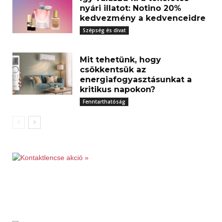
nyári illatot: Notino 20%
kedvezmény a kedvenceidre
Szépség és divat
Mit tehetünk, hogy
csökkentsük az
energiafogyasztásunkat a
kritikus napokon?
Fenntarthatóság