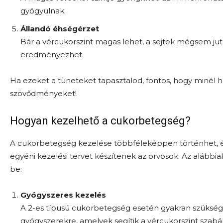
gyógyulnak.
Állandó éhségérzet
Bár a vércukorszint magas lehet, a sejtek mégsem ju
eredményezhet.
Ha ezeket a tüneteket tapasztalod, fontos, hogy minél h
szövődményeket!
Hogyan kezelhető a cukorbetegség?
A cukorbetegség kezelése többféleképpen történhet, é
egyéni kezelési tervet készítenek az orvosok. Az alább
be:
Gyógyszeres kezelés
A 2-es típusú cukorbetegség esetén gyakran szükség v
gyógyszerekre, amelyek segítik a vércukorszint szabá