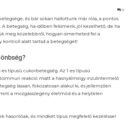
0
etegsége, és bár sokan hallottunk már róla, a pontos
A betegség, ha időben felismerik, jól kezelhető, de ha
ük meg közelebbről, hogyan ismerheted fel a
kontroll alatt tartsd a betegséget!
ülönbség?
2-es típusú cukorbetegség. Az 1-es típusú
autoimmun reakció miatt a hasnyálmirigy inzulintermelő
egség lassan, fokozatosan alakul ki, és jellemzően
k, mint a mozgásszegény életmód és a helytelen
ek hasonlóak, és mindkét típus megfelelő kezeléssel