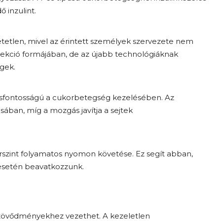
 inzulint.
tetlen, mivel az érintett személyek szervezete nem
injekció formájában, de az újabb technológiáknak
gek.
lcsfontosságú a cukorbetegség kezelésében. Az
sában, míg a mozgás javítja a sejtek
szint folyamatos nyomon követése. Ez segít abban,
 esetén beavatkozzunk.
zövődményekhez vezethet. A kezeletlen