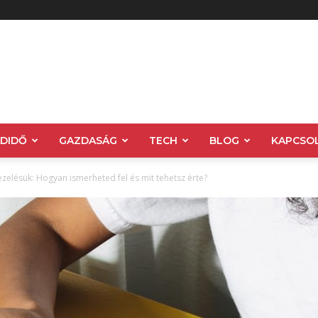
ADIDŐ
GAZDASÁG
TECH
BLOG
KAPCSO
ezelésük: Hogyan ismerheted fel és mit tehetsz érte?