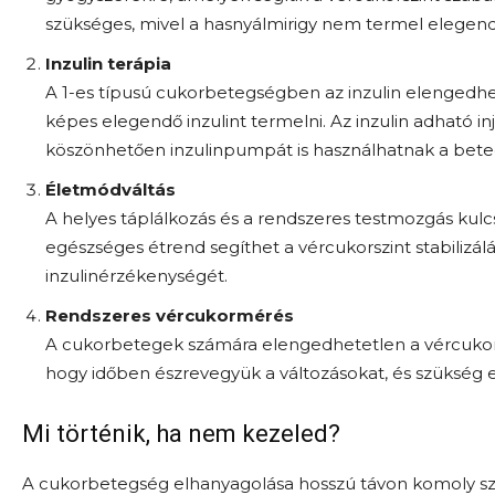
szükséges, mivel a hasnyálmirigy nem termel elegendő
Inzulin terápia
A 1-es típusú cukorbetegségben az inzulin elengedhe
képes elegendő inzulint termelni. Az inzulin adható 
köszönhetően inzulinpumpát is használhatnak a bete
Életmódváltás
A helyes táplálkozás és a rendszeres testmozgás ku
egészséges étrend segíthet a vércukorszint stabilizálá
inzulinérzékenységét.
Rendszeres vércukormérés
A cukorbetegek számára elengedhetetlen a vércukor
hogy időben észrevegyük a változásokat, és szükség
Mi történik, ha nem kezeled?
A cukorbetegség elhanyagolása hosszú távon komoly s