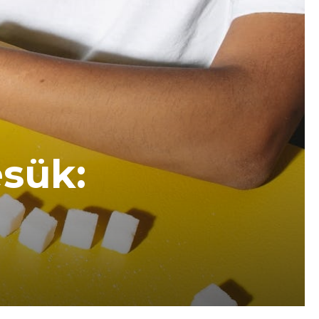
ésük: