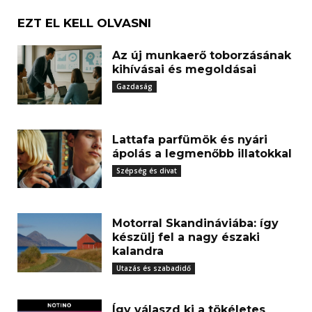
EZT EL KELL OLVASNI
Az új munkaerő toborzásának
kihívásai és megoldásai
Gazdaság
Lattafa parfümök és nyári
ápolás a legmenőbb illatokkal
Szépség és divat
Motorral Skandináviába: így
készülj fel a nagy északi
kalandra
Utazás és szabadidő
Így válaszd ki a tökéletes