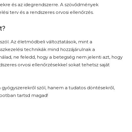
emekre és az idegrendszerre. A szövődmények
i terv és a rendszeres orvosi ellenőrzés.
t?
ól. Az életmódbeli változtatások, mint a
sszkezelési technikák mind hozzájárulnak a
nálad, ne feledd, hogy a betegség nem jelenti azt, hogy
dszeres orvosi ellenőrzésekkel sokat tehetsz saját
gyógyszerekről szól, hanem a tudatos döntésekről,
apotban tartsd magad!