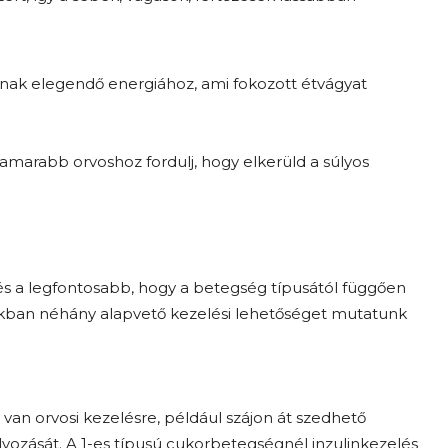
tnak elegendő energiához, ami fokozott étvágyat
amarabb orvoshoz fordulj, hogy elkerüld a súlyos
s a legfontosabb, hogy a betegség típusától függően
iakban néhány alapvető kezelési lehetőséget mutatunk
an orvosi kezelésre, például szájon át szedhető
lyozását. A 1-es típusú cukorbetegségnél inzulinkezelés