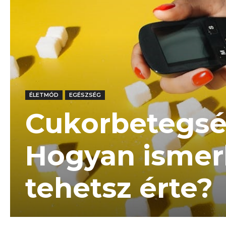
ÉLETMÓD
EGÉSZSÉG
Cukorbetegség
Hogyan ismerh
tehetsz érte?