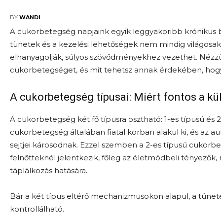
2024-12-20
BY
WANDI
A cukorbetegség napjaink egyik leggyakoribb krónikus b
tünetek és a kezelési lehetőségek nem mindig világosak. 
elhanyagolják, súlyos szövődményekhez vezethet. Nézz
cukorbetegséget, és mit tehetsz annak érdekében, hogy 
A cukorbetegség típusai: Miért fontos a k
A cukorbetegség két fő típusra osztható: 1-es típusú és 
cukorbetegség általában fiatal korban alakul ki, és az 
sejtjei károsodnak. Ezzel szemben a 2-es típusú cukorbet
felnőtteknél jelentkezik, főleg az életmódbeli tényező
táplálkozás hatására.
Bár a két típus eltérő mechanizmusokon alapul, a tünet
kontrollálható.