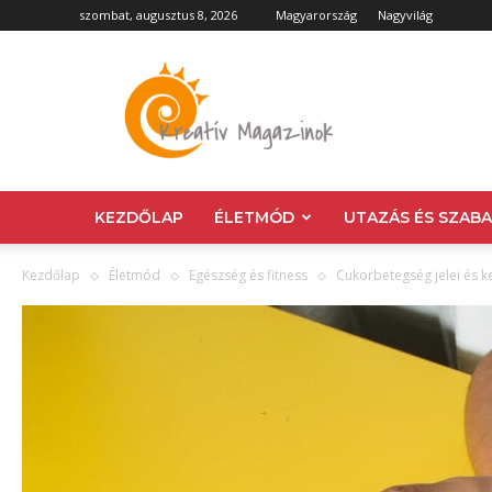
szombat, augusztus 8, 2026
Magyarország
Nagyvilág
Kreatív
Magazin
KEZDŐLAP
ÉLETMÓD
UTAZÁS ÉS SZAB
Kezdőlap
Életmód
Egészség és fitness
Cukorbetegség jelei és k