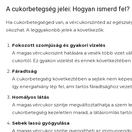
A cukorbetegség jelei: Hogyan ismerd fel?
Ha cukorbetegséged van, a vércukorszinted az egészség
okozhat. A leggyakoribb jelek a következők:
Fokozott szomjúság és gyakori vizelés
A magas vércukorszint hatására a vesék több vizet vá
cukortól. Ez gyakori vizelést és ennek következtében
Fáradtság
A cukorbetegség következtében a sejtek nem képesek
így energiahiány lép fel, ami tartós fáradtsághoz vezet
Homályos látás
A magas vércukor szintje megváltoztathatja a szem le
cukorbetegség kezeletlen marad, a látásromlás tartós
Sebek lassú gyógyulása
A magas vércukor szintje gyengítheti az immunrendsze