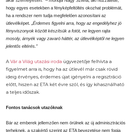
akár személyesen.” – mondja
Nagy Szilvia, aki hozzátette,
hogy egyes esetekben a fényképfeltöltés okozhat problémát,
ha a rendszer nem tudja megfelelően azonosítani az
útlevélképet. „
Érdemes figyelni arra, hogy az engedélyhez jó
fényviszonyok között készítsük a fotót, ne legyen rajta
mosoly, árnyék vagy zavaró háttér, az útlevélképtől ne legyen
jelentős eltérés.”
A
Vár a Világ utazási iroda
ügyvezetője felhívta a
figyelmet arra is, hogy ha az útlevél már csak rövid
ideig érvényes, érdemes újat igényelni a regisztráció
előtt, hiszen az ETA két évre szól, és így kihasználható
a teljes időszak.
Fontos tanácsok utazóknak
Bár az emberek jellemzően nem örülnek az új adminisztrációs
terheknek, a szakértő szerint az ETA bevezetése nem fogja