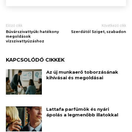
Előző cikk
Következő cikk
Búvárszivattyúk: hatékony
Szerdától Sziget, szabadon
megoldások
vízszivattyúzáshoz
KAPCSOLÓDÓ CIKKEK
Az új munkaerő toborzásának
kihívásai és megoldásai
Lattafa parfümök és nyári
ápolás a legmenőbb illatokkal