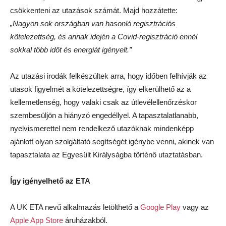
csökkenteni az utazások számát. Majd hozzátette:
„Nagyon sok országban van hasonló regisztrációs
kötelezettség, és annak idején a Covid-regisztráció ennél
sokkal több időt és energiát igényelt.”
Az utazási irodák felkészültek arra, hogy időben felhívják az
utasok figyelmét a kötelezettségre, így elkerülhető az a
kellemetlenség, hogy valaki csak az útlevélellenőrzéskor
szembesüljön a hiányzó engedéllyel. A tapasztalatlanabb,
nyelvismerettel nem rendelkező utazóknak mindenképp
ajánlott olyan szolgáltató segítségét igénybe venni, akinek van
tapasztalata az Egyesült Királyságba történő utaztatásban.
Így igényelhető az ETA
A UK ETA nevű alkalmazás letölthető a
Google Play
vagy az
Apple App Store
áruházakból.