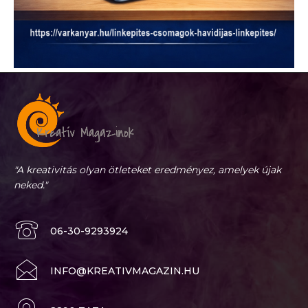
"A kreativitás olyan ötleteket eredményez, amelyek újak
neked."
06-30-9293924
INFO@KREATIVMAGAZIN.HU