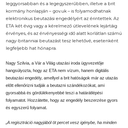
leggyorsabban és a legegyszerűbben, illetve a brit
kormány honlapján – gov.uk – is folyamodhatnak
elektronikus beutazási engedélyért az érintettek. Az
ETA két évig vagy a kérelmező útlevelének lejártáig
érvényes, és az érvényességi idő alatt korlátlan számú
nagy-britanniai beutazást tesz lehetővé, esetenként
legfeljebb hat hónapra.
Nagy Szilvia, a Vár a Világ utazási iroda ügyvezetője
hangsúlyozta, hogy az ETA nem vízum, hanem digitális
beutazási engedély, amellyel a brit hatóságok már az utazás
előtt ellenőrizni tudják a beutazni szándékozókat, ami
gyorsabbá és gördülékenyebbé teszi a határátlépési
folyamatot. Hozzátette, hogy az engedély beszerzése gyors
és egyszerű folyamat.
„A regisztráció nagyjából öt percet vesz igénybe, ha minden