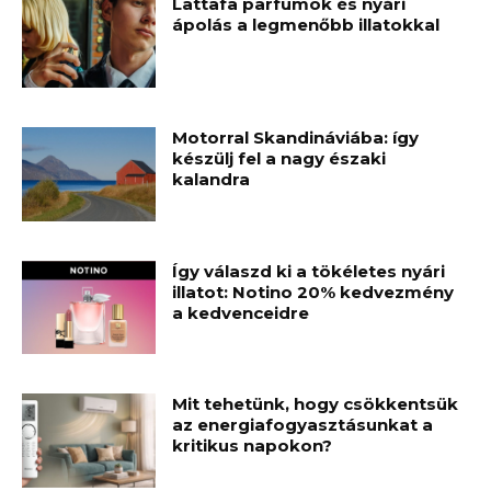
Lattafa parfümök és nyári
ápolás a legmenőbb illatokkal
Motorral Skandináviába: így
készülj fel a nagy északi
kalandra
Így válaszd ki a tökéletes nyári
illatot: Notino 20% kedvezmény
a kedvenceidre
Mit tehetünk, hogy csökkentsük
az energiafogyasztásunkat a
kritikus napokon?