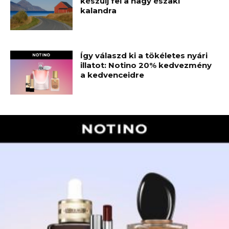
készülj fel a nagy északi
kalandra
Így válaszd ki a tökéletes nyári
illatot: Notino 20% kedvezmény
a kedvenceidre