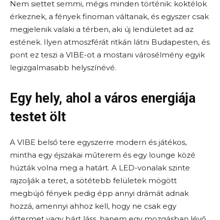
Nem siettet semmi, mégis minden történik: koktélok
érkeznek, a fények finoman váltanak, és egyszer csak
megjelenik valaki a térben, aki új lendületet ad az
estének. Ilyen atmoszférát ritkán látni Budapesten, és
pont ez teszi a VIBE-ot a mostani városélmény egyik
legizgalmasabb helyszínévé.
Egy hely, ahol a város energiája
testet ölt
A VIBE belső tere egyszerre modern és játékos,
mintha egy éjszakai műterem és egy lounge közé
húzták volna meg a határt. A LED-vonalak szinte
rajzolják a teret, a sötétebb felületek mögött
megbújó fények pedig épp annyi drámát adnak
hozzá, amennyi ahhoz kell, hogy ne csak egy
éttermet vagy bárt láss, hanem egy mozgásban lévő,