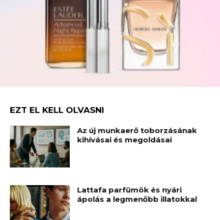
EZT EL KELL OLVASNI
Az új munkaerő toborzásának
kihívásai és megoldásai
Lattafa parfümök és nyári
ápolás a legmenőbb illatokkal