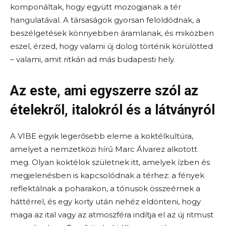
komponáltak, hogy együtt mozogjanak a tér
hangulatával. A társaságok gyorsan feloldódnak, a
beszélgetések könnyebben áramlanak, és miközben
eszel, érzed, hogy valami új dolog történik körülötted
– valami, amit ritkán ad más budapesti hely.
Az este, ami egyszerre szól az
ételekről, italokról és a látványról
A VIBE egyik legerősebb eleme a koktélkultúra,
amelyet a nemzetközi hírű Marc Álvarez alkotott
meg. Olyan koktélok születnek itt, amelyek ízben és
megjelenésben is kapcsolódnak a térhez: a fények
reflektálnak a poharakon, a tónusok összeérnek a
háttérrel, és egy korty után nehéz eldönteni, hogy
maga az ital vagy az atmoszféra indítja el az új ritmust