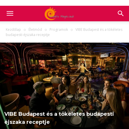
Kezdőlap
Életmód
Programok
VIBE Budapest és a tökéletes
budapesti éjszaka receptje
VIBE Budapest és a tökéletes budapesti
éjszaka receptje