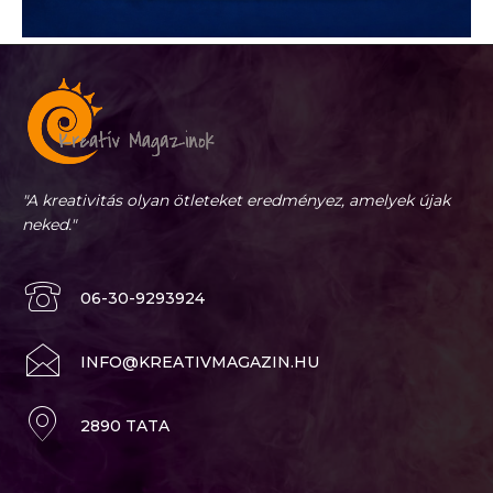
"A kreativitás olyan ötleteket eredményez, amelyek újak
neked."
06-30-9293924
INFO@KREATIVMAGAZIN.HU
2890 TATA