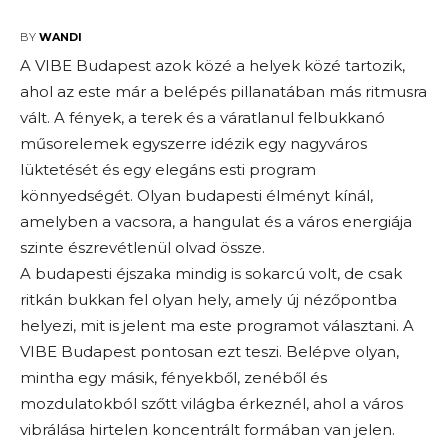
2025-11-30
BY
WANDI
A VIBE Budapest azok közé a helyek közé tartozik,
ahol az este már a belépés pillanatában más ritmusra
vált. A fények, a terek és a váratlanul felbukkanó
műsorelemek egyszerre idézik egy nagyváros
lüktetését és egy elegáns esti program
könnyedségét. Olyan budapesti élményt kínál,
amelyben a vacsora, a hangulat és a város energiája
szinte észrevétlenül olvad össze.
A budapesti éjszaka mindig is sokarcú volt, de csak
ritkán bukkan fel olyan hely, amely új nézőpontba
helyezi, mit is jelent ma este programot választani. A
VIBE Budapest pontosan ezt teszi. Belépve olyan,
mintha egy másik, fényekből, zenéből és
mozdulatokból szőtt világba érkeznél, ahol a város
vibrálása hirtelen koncentrált formában van jelen.