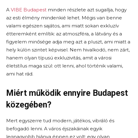
A
VIBE Budapest
minden részlete azt sugallja, hogy
az esti élmény mindenkié lehet. Mégis van benne
valami egészen sajátos, ami miatt sokan exkluzív
étteremként említik: az atmoszféra, a látvány és a
figyelem minősége adja meg azt a pluszt, ami miatt a
hely külön szintet képvisel. Nem hivalkodó, nem zárt,
hanem olyan típusú exkluzivitás, amit a városi
életstílus maga szül: ott lenni, ahol történik valami,
ami hat rád.
Miért működik ennyire Budapest
közegében?
Mert egyszerre tud modern, játékos, vibráló és
befogadó lenni. A város éjszakáinak egyik
legnagyobb hiánya éppen ez volt: egy olyan