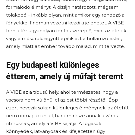
formálódó élményt. A dizájn határozott, mégsem
tolakodó – inkább olyan, mint amikor egy rendező a
fényekkel finoman vezetni kezdi a jelenetet. A VIBE-
ben a tér ugyanolyan fontos szereplő, mint az ételek
vagy a műsorok: együtt építik azt a hullámzó estét,
amely miatt az ember tovább marad, mint tervezte.
Egy budapesti különleges
étterem, amely új műfajt teremt
A VIBE az a típusú hely, ahol természetes, hogy a
vacsora nem különül el az est többi részétől. Épp
ezért nevezik sokan különleges élménynek: az étel itt
nem önmagában áll, hanem része annak a városi
ritmusnak, amely a VIBE sajátja. A fogások
könnyedek, látványosak és kifejezetten úgy