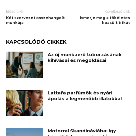
Előző cikk
Következő cikk
Két szervezet összehangolt
Ismerje meg a tökéletes
munkája
libasült titkát
KAPCSOLÓDÓ CIKKEK
Az új munkaerő toborzásának
kihívásai és megoldásai
Lattafa parfümök és nyári
ápolás a legmenőbb illatokkal
Motorral Skandináviába: így