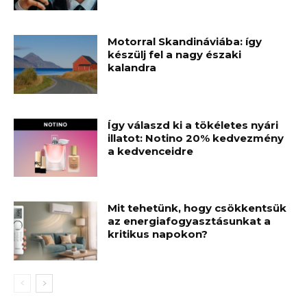
Motorral Skandináviába: így
készülj fel a nagy északi
kalandra
Így válaszd ki a tökéletes nyári
illatot: Notino 20% kedvezmény
a kedvenceidre
Mit tehetünk, hogy csökkentsük
az energiafogyasztásunkat a
kritikus napokon?