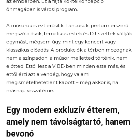
az emberben. Ez a fajta koktélkoncepció
önmagában is városi program.
A műsorok is ezt erősítik. Táncosok, performerszerű
megszólalások, tematikus estek és DJ-szettek váltják
egymást, mégsem úgy, mint egy koncert vagy
klasszikus előadás. A produkciók a térben mozognak,
nem a színpadon: a műsor melletted történik, nem
előtted. Ettől lesz a VIBE-ben minden este más, és
ettől érzi azt a vendég, hogy valami
megismételhetetlent kapott – még akkor is, ha
másnap visszatérne.
Egy modern exkluzív étterem,
amely nem távolságtartó, hanem
bevonó